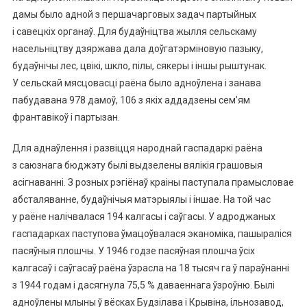
дамы было адной з першачарговых задач партыйных
і савецкіх органаў. Для будаўніцтва жылля сельскаму
насельніцтву дзяржава дала доўгатэрміновую пазыку,
будаўнічы лес, цвікі, шкло, пілы, сякеры і іншы рыштунак.
У сельскай мясцовасці раёна было адноўлена і занава
пабудавана 978 дамоў, 106 з якіх аддадзены сем’ям
франтавікоў і партызан.
Для аднаўлення і развіцця народнай гаспадаркі раёна
з саюзнага бюджэту былі выдзелены вялікія грашовыя
асігнаванні. З розных рэгіёнаў краіны паступала прамысловае
абсталяванне, будаўнічыя матэрыялы і іншае. На той час
у раёне налічвалася 194 калгасы і саўгасы. У адроджаных
гаспадарках паступова ўмацоўвалася эканоміка, пашыраліся
пасяўныя плошчы. У 1946 годзе пасяўная плошча ўсіх
калгасаў і саўгасаў раёна ўзрасла на 18 тысяч га ў параўнанні
з 1944 годам і дасягнула 75,5 % даваеннага ўзроўню. Былі
адноўлены млыны ў вёсках Будзілава і Крывіна, ільнозавод,