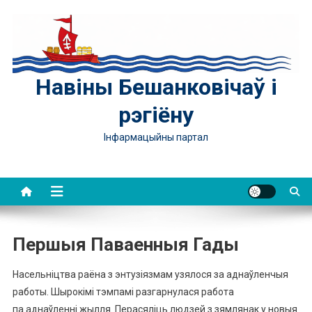
Skip
to
content
Навіны Бешанковічаў і
рэгіёну
Інфармацыйны партал
Першыя Паваенныя Гады
Насельніцтва раёна з энтузіязмам узялося за аднаўленчыя
работы. Шырокімі тэмпамі разгарнулася работа
па аднаўленні жылля. Перасяліць людзей з зямлянак у новыя