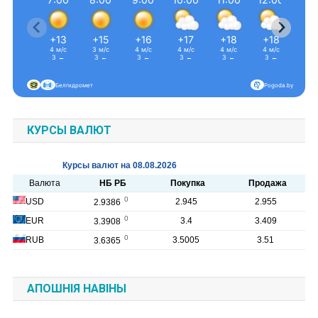
+13
+15
+16
+17
+18
+18
+1
4 м/с
3 м/с
4 м/с
4 м/с
4 м/с
4 м/с
5 м
З ←
З ←
З ←
З ←
З ←
З ←
З 
Белгидромет
Pogoda.by
КУРСЫ ВАЛЮТ
АПОШНІЯ НАВІНЫ