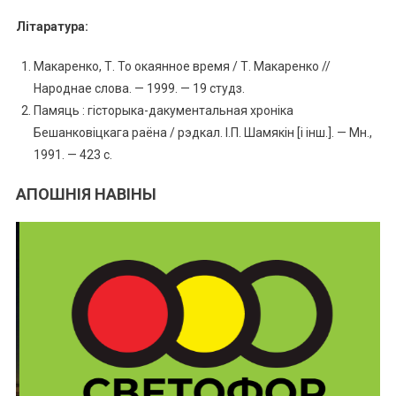
Літаратура:
Макаренко, Т. То окаянное время / Т. Макаренко //
Народнае слова. — 1999. — 19 студз.
Памяць : гісторыка-дакументальная хроніка
Бешанковіцкага раёна / рэдкал. І.П. Шамякін [і інш.]. — Мн.,
1991. — 423 с.
АПОШНІЯ НАВІНЫ