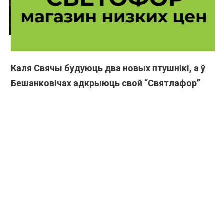
а
Каля Свячы будуюць два новых птушнікі, а ў
Г
Бешанковічах адкрыюць свой “Святлафор”