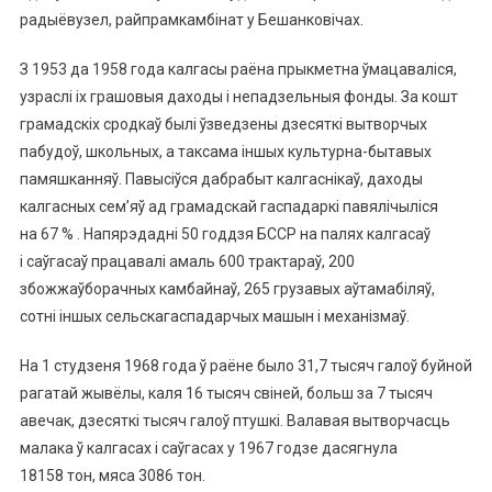
радыёвузел, райпрамкамбінат у Бешанковічах.
З 1953 да 1958 года калгасы раёна прыкметна ўмацаваліся,
узраслі іх грашовыя даходы і непадзельныя фонды. За кошт
грамадскіх сродкаў былі ўзведзены дзесяткі вытворчых
пабудоў, школьных, а таксама іншых культурна-бытавых
памяшканняў. Павысіўся дабрабыт калгаснікаў, даходы
калгасных сем’яў ад грамадскай гаспадаркі павялічыліся
на 67 % . Напярэдадні 50 годдзя БССР на палях калгасаў
і саўгасаў працавалі амаль 600 трактараў, 200
збожжаўборачных камбайнаў, 265 грузавых аўтамабіляў,
сотні іншых сельскагаспадарчых машын і механізмаў.
На 1 студзеня 1968 года ў раёне было 31,7 тысяч галоў буйной
рагатай жывёлы, каля 16 тысяч свіней, больш за 7 тысяч
авечак, дзесяткі тысяч галоў птушкі. Валавая вытворчасць
малака ў калгасах і саўгасах у 1967 годзе дасягнула
18158 тон, мяса 3086 тон.