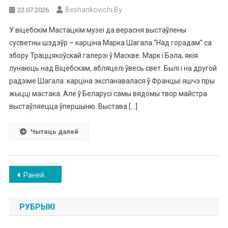
Beshankovichi.by
22.07.2026
У віцебскім Мастацкім музеі да верасня выстаўлены
сусветны шэдэўр – карціна Марка Шагала “Над горадам” са
збору Траццякоўскай галерэі ў Маскве. Марк і Бэла, якія
лунаюць над Віцебскам, абляцелі ўвесь свет. Былі і на другой
радзіме Шагала: карціна экспанавалася ў Францыі яшчэ пры
жыцці мастака. Але ў Беларусі самы вядомы твор майстра
выстаўляецца ўпершыню. Выстава […]
Чытаць далей
Навігацыя
Ранейшыя запісы
па
РУБРЫКІ
запісах