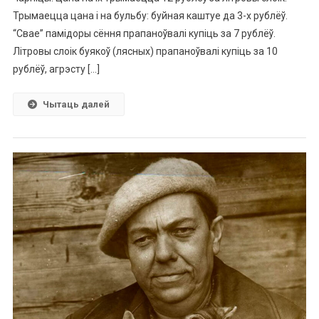
Трымаецца цана і на бульбу: буйная каштуе да 3-х рублёў.
“Свае” памідоры сёння прапаноўвалі купіць за 7 рублёў.
Літровы слоік буякоў (лясных) прапаноўвалі купіць за 10
рублёў, агрэсту […]
Чытаць далей