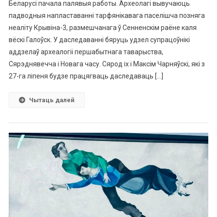
Беларусі пачала палявыя работы. Археолагі вывучаюць
падводныя напластаванні тарфянікавага паселішча позняга
неаліту Крывіна-3, размешчанага ў Сенненскім раёне каля
вёскі Галоўск. У даследаванні бяруць удзел супрацоўнікі
аддзелаў археалогіі першабытнага таварыства,
Сярэднявечча і Новага часу. Сярод іх і Максім Чарняўскі, які з
27-га ліпеня будзе працягваць даследаваць […]
Чытаць далей