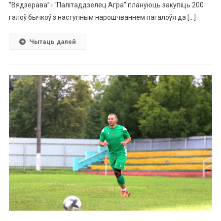
“Вядзерава” і “Палітаддзелец Агра” плануюць закупіць 200
галоў бычкоў з наступным нарошчваннем пагалоўя да […]
Чытаць далей