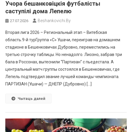
Учора бешанковіцкія футбалісты
саступілі дома Лепелю
Beshankovichi.by
27.07.2026
Вторая лига 2026 – Региональный этап – Витебская
область.9-й турГруппа «С» Ушачи, переиграв на домашнем
стадионе в Бешенковичах Дубровно, переместились на
третью строчку таблицы. Но ненадолго. Лиозно, забрав три
бала в Россонах, вытеснили “Партизан” с пьедестала. А
центральный матч группы состоялся в Бешенковичах, где
Лепель подтвердил звание лучшей команды чемпионата.
ПАРТИЗАН (Ушачи) — ДНЕПР (Дубровно) […]
Чытаць далей