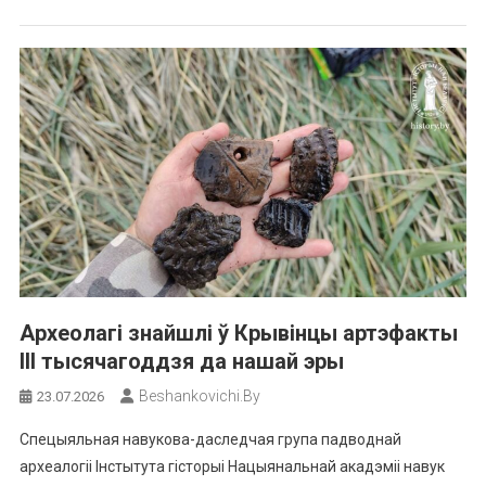
Археолагі знайшлі ў Крывінцы артэфакты
ІІІ тысячагоддзя да нашай эры
Beshankovichi.by
23.07.2026
Спецыяльная навукова-даследчая група падводнай
археалогіі Інстытута гісторыі Нацыянальнай акадэміі навук