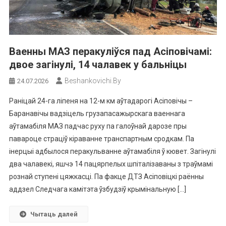
Ваенны МАЗ перакуліўся пад Асіповічамі:
двое загінулі, 14 чалавек у бальніцы
Beshankovichi.by
24.07.2026
Раніцай 24-га ліпеня на 12-м км аўтадарогі Асіповічы –
Баранавічы вадзіцель грузапасажырскага ваеннага
аўтамабіля МАЗ падчас руху па галоўнай дарозе пры
павароце страціў кіраванне транспартным сродкам. Па
інерцыі адбылося перакульванне аўтамабіля ў кювет. Загінулі
два чалавекі, яшчэ 14 пацярпелых шпіталізаваны з траўмамі
рознай ступені цяжкасці. Па факце ДТЗ Асіповіцкі раённы
аддзел Следчага камітэта ўзбудзіў крымінальную […]
Чытаць далей