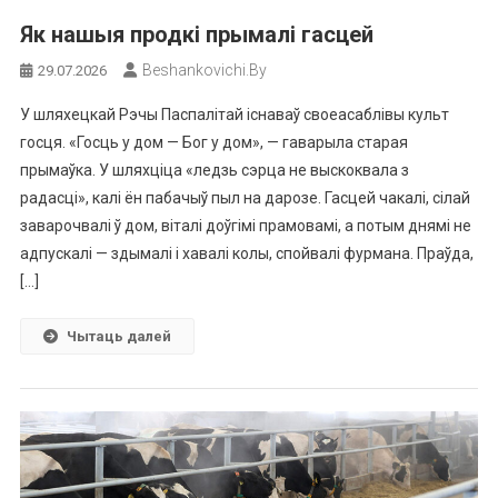
Як нашыя продкі прымалі гасцей
Beshankovichi.by
29.07.2026
У шляхецкай Рэчы Паспалітай існаваў своеасаблівы культ
госця. «Госць у дом — Бог у дом», — гаварыла старая
прымаўка. У шляхціца «ледзь сэрца не выскоквала з
радасці», калі ён пабачыў пыл на дарозе. Гасцей чакалі, сілай
заварочвалі ў дом, віталі доўгімі прамовамі, а потым днямі не
адпускалі — здымалі і хавалі колы, спойвалі фурмана. Праўда,
[…]
Чытаць далей