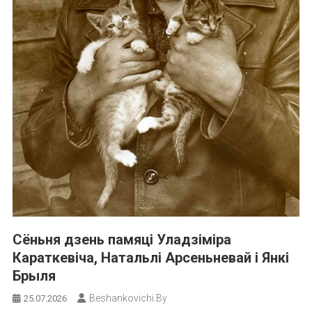
Сёньня дзень памяці Уладзіміра
Караткевіча, Натальлі Арсеньневай і Янкі
Брыля
Beshankovichi.by
25.07.2026