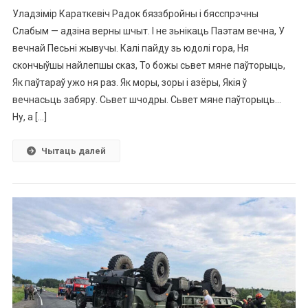
Уладзімір Караткевіч Радок бяззбройны і бясспрэчны
Слабым — адзіна верны шчыт. І не зьнікаць Паэтам вечна, У
вечнай Песьні жывучы. Калі пайду зь юдолі гора, Ня
скончыўшы найлепшы сказ, То божы сьвет мяне паўторыць,
Як паўтараў ужо ня раз. Як моры, зоры і азёры, Якія ў
вечнасьць забяру. Сьвет шчодры. Сьвет мяне паўторыць…
Ну, а […]
Чытаць далей