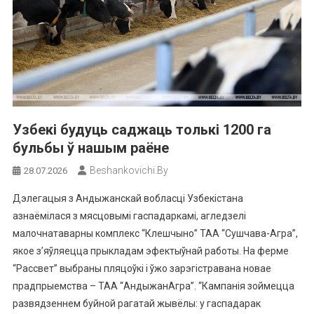
Узбекі будуць саджаць толькі 1200 га
бульбы ў нашым раёне
Beshankovichi.by
28.07.2026
Дэлегацыя з Андыжанскай вобласці Узбекістана
азнаёмілася з мясцовымі гаспадаркамі, агледзелі
малочнатаварны комплекс “Клешчыно” ТАА “Сушчава-Агра”,
якое з’яўляецца прыкладам эфектыўнай работы. На ферме
“Рассвет” выбраны пляцоўкі і ўжо зарэгістравана новае
прадпрыемства – ТАА “АндыжанАгра”. “Кампанія зоймецца
развядзеннем буйной рагатай жывёлы: у гаспадарак