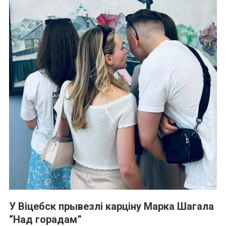
У Віцебск прывезлі карціну Марка Шагала
“Над горадам”