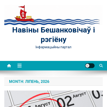
Skip
to
content
Навіны Бешанковічаў і
рэгіёну
Інфармацыйны партал
MONTH:
ЛІПЕНЬ, 2026