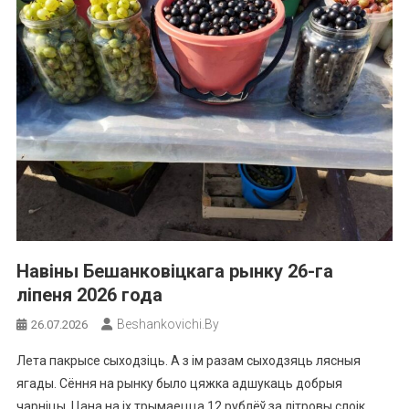
Навіны Бешанковіцкага рынку 26-га
ліпеня 2026 года
Beshankovichi.by
26.07.2026
Лета пакрысе сыходзіць. А з ім разам сыходзяць лясныя
ягады. Сёння на рынку было цяжка адшукаць добрыя
чарніцы. Цана на іх трымаецца 12 рублёў за літровы слоік.