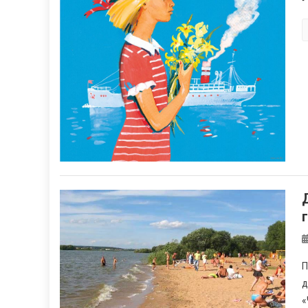
П
д
«