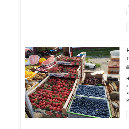
о
[
Н
к
я
м