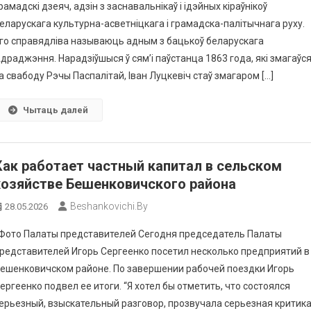
рамадскі дзеяч, адзін з заснавальнікаў і ідэйных кіраўнікоў
еларускага культурна-асветніцкага і грамадска-палітычнага руху.
го справядліва называюць адным з бацькоў беларускага
драджэння. Нарадзіўшыся ў сям’і паўстанца 1863 года, які змагаўс
а свабоду Рэчы Паспалітай, Іван Луцкевіч стаў змагаром […]
Чытаць далей
Как работает частный капитал в сельском
хозяйстве Бешенковичского района
Beshankovichi.by
28.05.2026
ото Палаты представителей Сегодня председатель Палаты
редставителей Игорь Сергеенко посетил несколько предприятий в
ешенковичском районе. По завершении рабочей поездки Игорь
ергеенко подвел ее итоги. “Я хотел бы отметить, что состоялся
ерьезный, взыскательный разговор, прозвучала серьезная критик