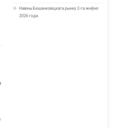
Навіны Бешанковіцкага рынку 2-га жніўня
2026 года
й
я