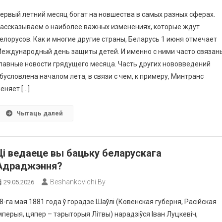
ервый летний месяц богат на новшества в самых разных сферах.
ассказываем о наиболее важных изменениях, которые ждут
елорусов. Как и многие другие страны, Беларусь 1 июня отмечает
еждународный день защиты детей. И именно с ними часто связан
лавные новости грядущего месяца. Часть других нововведений
бусловлена началом лета, в связи с чем, к примеру, Минтранс
еняет […]
Чытаць далей
Ці ведаеце вы бацьку беларускага
Адраджэння?
Beshankovichi.by
29.05.2026
8-га мая 1881 года ў горадзе Шаўлі (Ковенская губерня, Расійская
мперыя, цяпер – тэрыторыя Літвы) нарадзіўся Іван Луцкевіч,