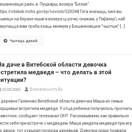
ешанковіцкі раён, в. Пушкары, возера “Белае”.
ttps://vitebsk.mchs.gov.by/novosti/520248 Гэта значыць, калі вы
ывяце на беразе іншага возера ці рэчкі, скажам, у Паўазер’і, каб
акупацца вам трэба ехаць мінімум у Бешанковіцкія “чыстыя” […]
Чытаць далей
На даче в Витебской области девочка
встретила медведя – что делать в этой
ситуации?
Beshankovichi.by
25.05.2026
 деревне Галиново Витебской области девочка Маша из семьи
орщевых встретила медведя. У отца ребенка получилось прогнат
ивотное, сообщает телеканал ОНТ. Рассказываем, как правильно
ести себя при встрече с медведем. Маша увидела медведя при иг
о дворе, тот отдыхал посреди деревьев. Девочка сразу позвала