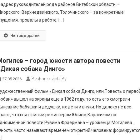
 адрес руководителей ряда районов Витебской области –
иорского, Верхнедвинского, Толочинского – за конкретные
пущения, провалы в работе, […]
Чытаць далей
Могилев – город юноcти автора повести
«Дикая собака Динго»
Beshankovichi.by
27.05.2026
удожественный фильм «Дикая собака Динго, или Повесть о перво
юбви» вышел на экраны еще в 1962 году, то есть его смотрели
ынешние бабушки и дедушки, их дети и внуки. Но далеко не все
нают, что снят фильм режиссером Юлием Карасиком по
дноименной повести Рувима Фраермана – уроженца Могилева.
ность часто называют временем открытий человека: формируетс
…]