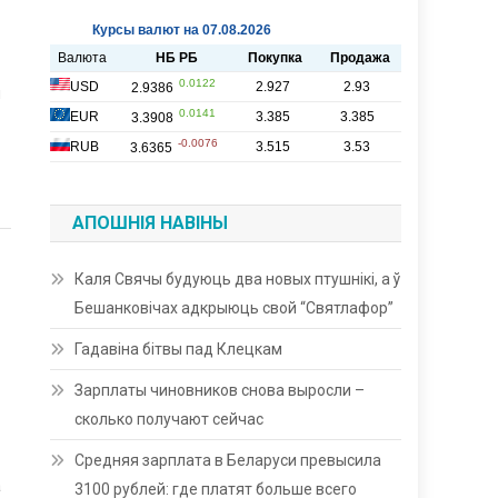
я
АПОШНІЯ НАВІНЫ
Каля Свячы будуюць два новых птушнікі, а ў
Бешанковічах адкрыюць свой “Святлафор”
Гадавіна бітвы пад Клецкам
Зарплаты чиновников снова выросли –
сколько получают сейчас
Средняя зарплата в Беларуси превысила
а
3100 рублей: где платят больше всего