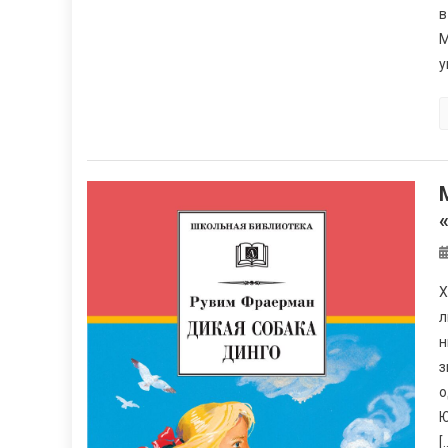
в
М
у
Х
л
н
з
о
Ю
[