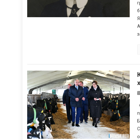
г
б
Я
А
з
Ф
п
Б
С
с