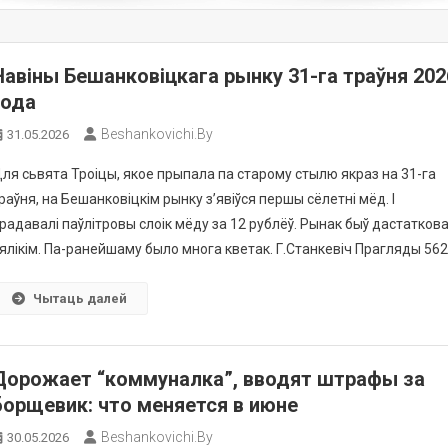
Навіны Бешанковіцкага рынку 31-га траўня 202
года
Beshankovichi.by
31.05.2026
ля сьвята Троіцы, якое прыпала па старому стылю якраз на 31-га
раўня, на Бешанковіцкім рынку з’явіўся першы сёлетні мёд. І
радавалі паўлітровы слоік мёду за 12 рублёў. Рынак быў дастатков
ялікім. Па-ранейшаму было многа кветак. Г.Станкевіч Прагляды 56
Чытаць далей
Дорожает “коммуналка”, вводят штрафы за
борщевик: что меняется в июне
Beshankovichi.by
30.05.2026