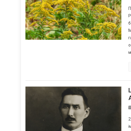
П
Р
б
М
г
о
м
2
і