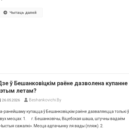
Чытаць далей
Дзе ў Бешанковіцкім раёне дазволена купанне
гэтым летам?
Beshankovichi.by
26.05.2026
а-ранейшаму купацца ў Бешанковіцкім раёне дазваляецца толькі 
вух месцах: 1. г. Бешанковічы, Віцебская шаша, штучны вадаём
Чыстыя сажалкі». Месца адпачынку ля вады (пляж). 2.