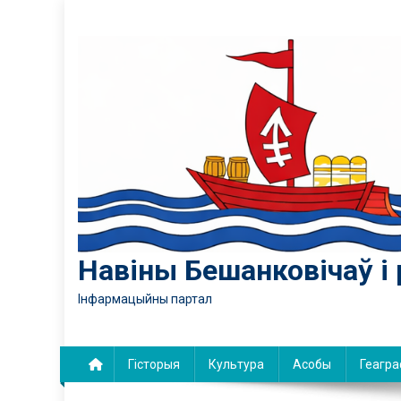
Skip
to
content
Навіны Бешанковічаў і 
Інфармацыйны партал
Гісторыя
Культура
Асобы
Геагра