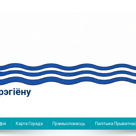
рэгіёну
фія
Карта Горада
Прамысловасць
Палітыка Прыватнас