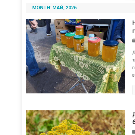
MONTH:
МАЙ, 2026
Д
т
п
в