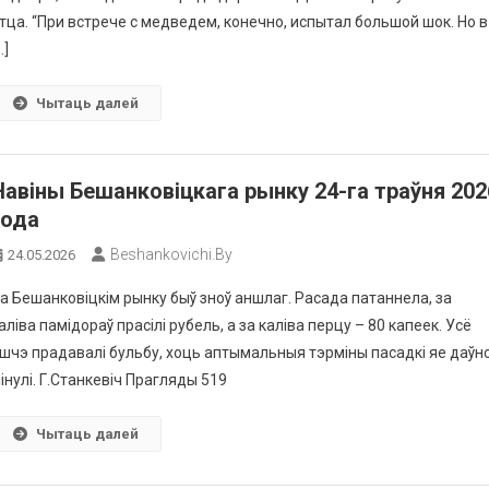
тца. “При встрече с медведем, конечно, испытал большой шок. Но в
…]
Чытаць далей
Навіны Бешанковіцкага рынку 24-га траўня 202
года
Beshankovichi.by
24.05.2026
а Бешанковіцкім рынку быў зноў аншлаг. Расада патаннела, за
аліва памідораў прасілі рубель, а за каліва перцу – 80 капеек. Усё
шчэ прадавалі бульбу, хоць аптымальныя тэрміны пасадкі яе даўн
інулі. Г.Станкевіч Прагляды 519
Чытаць далей