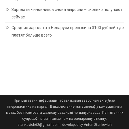
Зарплаты чиновников снова выросли – сколько получают
сейчас
Средняя зарплата в Беларуси превысила 3100 рублей: где
платят больше всего
Пры цытаванні інфармацыі абавязковая зваротная актыўная
гіперспасылка на партал. Выкарыстанне матэрыялаў у камерцыйных
мэтах без пісьмовага дазволу рэдакцыі не дапускаецца. Па пытаннях
супрацоўніцтва пішыце нам на электронную пошту:
stankevich62@gmail.com
|
developed by Anton Stankevich