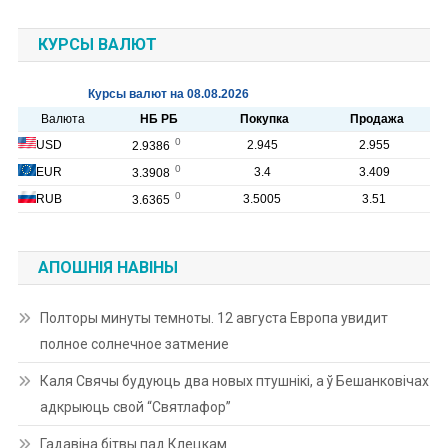
КУРСЫ ВАЛЮТ
АПОШНІЯ НАВІНЫ
Полторы минуты темноты. 12 августа Европа увидит
полное солнечное затмение
Каля Свячы будуюць два новых птушнікі, а ў Бешанковічах
адкрыюць свой “Святлафор”
Гадавіна бітвы пад Клецкам