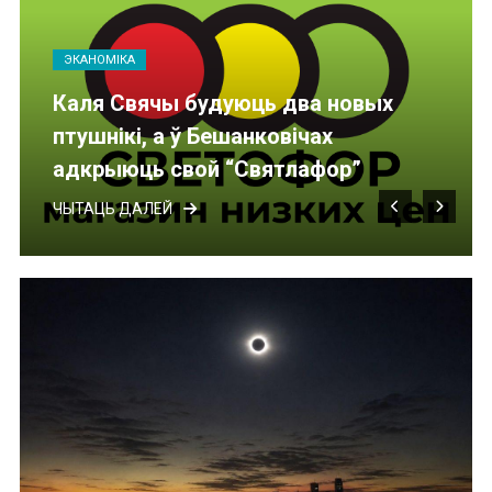
ЭКАНОМІКА
Каля Свячы будуюць два новых
птушнікі, а ў Бешанковічах
адкрыюць свой “Святлафор”
ЧЫТАЦЬ ДАЛЕЙ