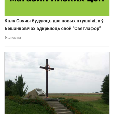
Каля Свячы будуюць два новых птушнікі, а ў
Бешанковічах адкрыюць свой “Святлафор”
Эканоміка