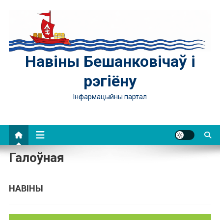
Skip
to
content
Навіны Бешанковічаў і
рэгіёну
Інфармацыйны партал
Галоўная
НАВІНЫ