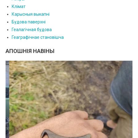
Клімат
Карысныя выкапні
Будова паверхні
Геалагічная будова
Геаграфічнае становішча
АПОШНІЯ НАВІНЫ