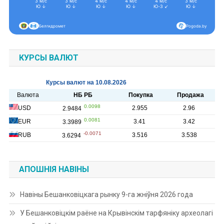
3 м/с
3 м/с
4 м/с
4 м/с
4 м/с
3 м/с
3 м
Ю ↓
Ю ↓
Ю ↓
Ю ↓
Ю-З ↙
Ю ↓
Ю 
Белгидромет
Pogoda.by
КУРСЫ ВАЛЮТ
АПОШНІЯ НАВІНЫ
Навіны Бешанковіцкага рынку 9-га жніўня 2026 года
У Бешанковіцкім раёне на Крывінскім тарфяніку археолагі