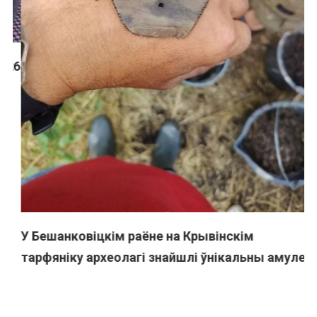
П
у
26
У Бешанковіцкім раёне на Крывінскім
тарфяніку археолагі знайшлі ўнікальны амулет