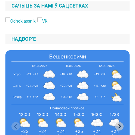
САЧЫЦЬ ЗА НАМІ Ў САЦСЕТКАХ
НАДВОР’Е
Бешенковичи
10.08.2026
11.08.2026
12.08.2026
Утро
+13..+23
+16..+20
+13..+17
День
+24..+25
+20..+21
+18..+20
Вечер
+17..+22
+13..+19
+11..+17
Почасовой прогноз:
12:00
13:00
14:00
15:00
16:00
17:00
18:
+23
+24
+24
+25
+24
+24
+2