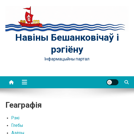
Skip
to
content
Навіны Бешанковічаў і
рэгіёну
Інфармацыйны партал
Геаграфія
Рэкі
Глебы
Азёры