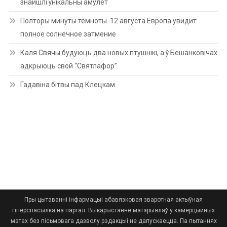
знайшлі ўнікальны амулет
Полторы минуты темноты. 12 августа Европа увидит
полное солнечное затмение
Каля Свячы будуюць два новых птушнікі, а ў Бешанковічах
адкрыюць свой “Святлафор”
Гадавіна бітвы пад Клецкам
Пры цытаванні інфармацыі абавязковая зваротная актыўная
гіперспасылка на партал. Выкарыстанне матэрыялаў у камерцыйных
мэтах без пісьмовага дазволу рэдакцыі не дапускаецца. Па пытаннях