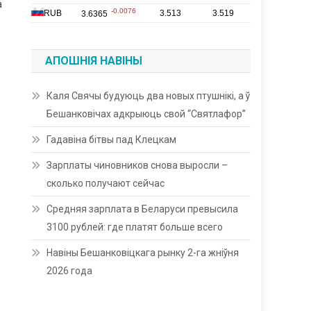
а
АПОШНІЯ НАВІНЫ
Каля Свячы будуюць два новых птушнікі, а ў
Бешанковічах адкрыюць свой “Святлафор”
Гадавіна бітвы пад Клецкам
Зарплаты чиновников снова выросли –
сколько получают сейчас
Средняя зарплата в Беларуси превысила
3100 рублей: где платят больше всего
Навіны Бешанковіцкага рынку 2-га жніўня
2026 года