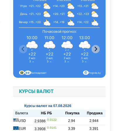
Утро
+21..+22
+14..+20
+13..+21
День
+21..+23
+20..+21
+22..+23
и
Вечер
+15..+20
+14..+19
+14..+22
Почасовой прогноз:
10:00
11:00
12:00
13:00
14:00
15:00
+22
+22
+22
+22
+23
+22
2 м/с
2 м/с
2 м/с
3 м/с
3 м/с
3 м/с
З ←
З ←
З ←
З ←
С-З ↖
З ←
Белгидромет
Pogoda.by
КУРСЫ ВАЛЮТ