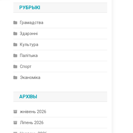
РУБРЫКІ
Грамадства
Здарэнні
Культура
Палітыка
Спорт
Эканоміка
АРХІВЫ
жнівень 2026
Ліпень 2026