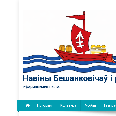
Skip
to
content
Навіны Бешанковічаў і 
Інфармацыйны партал
Гісторыя
Культура
Асобы
Геагра