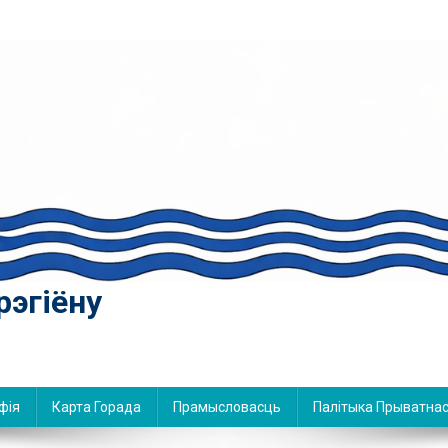
рэгіёну
фія
Карта Горада
Прамысловасць
Палітыка Прыватнас