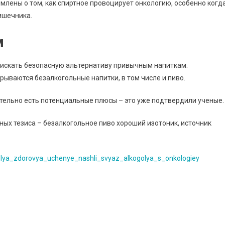
омлены о том, как спиртное провоцирует онкологию, особенно когд
кишечника.
м
искать безопасную альтернативу привычным напиткам.
рываются безалкогольные напитки, в том числе и пиво.
ительно есть потенциальные плюсы – это уже подтвердили ученые.
ных тезиса – безалкогольное пиво хороший изотоник, источник
_dlya_zdorovya_uchenye_nashli_svyaz_alkogolya_s_onkologiey