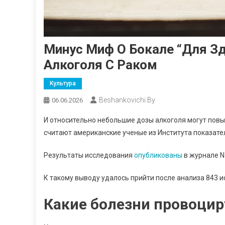
Минус Миф О Бокале “для З
Алкоголя С Раком
Культура
Beshankovichi.by
06.06.2026
И относительно небольшие дозы алкоголя могут повы
считают американские ученые из Института показател
Результаты исследования
опубликованы
в журнале Na
К такому выводу удалось прийти после анализа 843 
Какие болезни провоцир