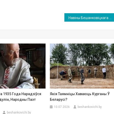
Навіны Бешанковіцкага рынку 7-га чэрвеня 2026 года
а 1935 Года Нарадзіўся
Якія Таямніцы Хаваюць Курганы Ў
дулін, Народны Паэт
Беларусі?
10.07.2026
beshankovichi.by
beshankovichi.by