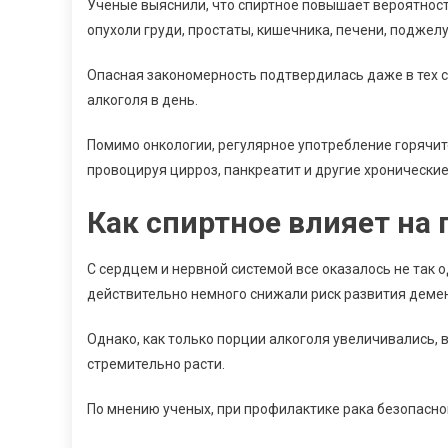
Ученые выяснили, что спиртное повышает вероятност
опухоли груди, простаты, кишечника, печени, подже
Опасная закономерность подтвердилась даже в тех с
алкоголя в день.
Помимо онкологии, регулярное употребление горячит
провоцируя цирроз, панкреатит и другие хронически
Как спиртное влияет на 
С сердцем и нервной системой все оказалось не так 
действительно немного снижали риск развития демен
Однако, как только порции алкоголя увеличивались, 
стремительно расти.
По мнению ученых, при профилактике рака безопасной