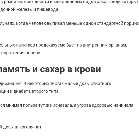
ь развития всех десяти исследованных видов рака, среди которых
лудочной железы и пищевода.
лучаях, когда человек выпивал меньше одной стандартной порци
ельных напитков предсказуемо бьет по внутренним органам,
е поражения печени.
память и сахар в крови
однозначно. В некоторых тестах малые дозы спиртного
ции и диабета второго типа.
вся мнимая польза тут же исчезала, а угроза здоровью начинала
 дозы алкоголя нет.