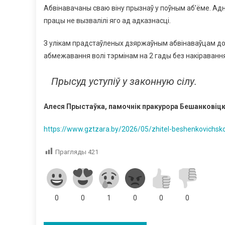
Абвінавачаны сваю віну прызнаў у поўным аб’ёме. Ад
працы не вызвалілі яго ад адказнасці.
З улікам прадстаўленых дзяржаўным абвінаваўцам до
абмежавання волі тэрмінам на 2 гады без накіраванн
Прысуд уступіў у законную сілу.
Алеся Прыстаўка, памочнік пракурора Бешанковіцк
https://www.gztzara.by/2026/05/zhitel-beshenkovichs
Прагляды
421
0
0
1
0
0
0