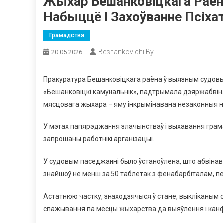
Жыхар Бешанковіцкага Раё
Набыццё І Захоўванне Псіха
Грамадства
Beshankovichi.by
20.05.2026
Пракуратура Бешанковіцкага раёна ў выязным судовы
«Бешанковіцкі камунальнік», падтрымала дзяржабвін
мясцовага жыхара – яму інкрымінавана незаконныя на
У мэтах папярэджання злачынстваў і выхавання грам
запрошаны работнікі арганізацыі.
У судовым паседжанні было ўстаноўлена, што абвінав
знайшоў не менш за 50 таблетак з фенабарбіталам, пе
Астатнюю частку, знаходзячыся ў стане, выкліканым 
спажывання па месцы жыхарства да выяўлення і канф