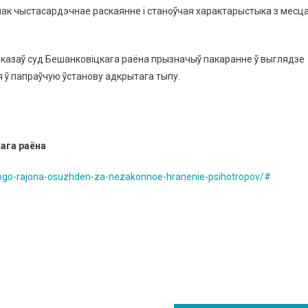
нак чыстасардэчнае раскаянне і станоўчая характарыстыка з месц
казаў суд Бешанковіцкага раёна прызначыў пакаранне ў выглядзе
я ў папраўчую ўстанову адкрытага тыпу.
ага раёна
kogo-rajona-osuzhden-za-nezakonnoe-hranenie-psihotropov/#