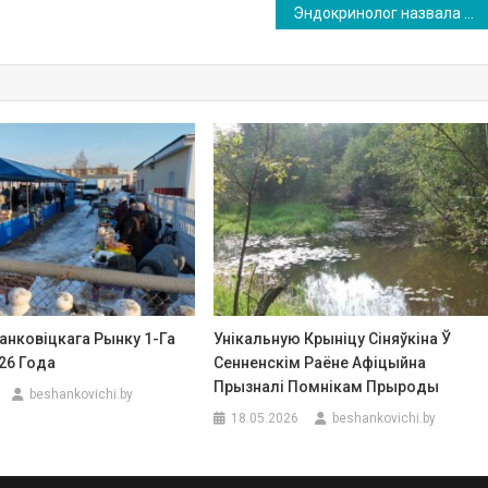
Эндокринолог назвала самую главную болезнь белорусов – как уберечься
анковіцкага Рынку 1-Га
Унікальную Крыніцу Сіняўкіна Ў
26 Года
Сенненскім Раёне Афіцыйна
Прызналі Помнікам Прыроды
beshankovichi.by
18.05.2026
beshankovichi.by