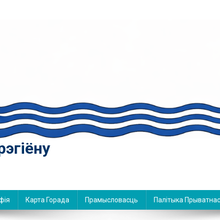
рэгіёну
фія
Карта Горада
Прамысловасць
Палітыка Прыватнас