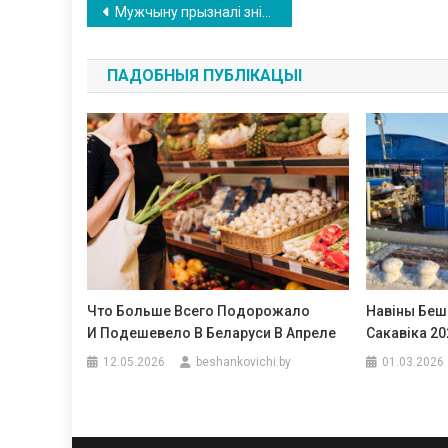
Навігацыя
Мужчыну прызналі зніклым без вестак, яго дзецям выплачвалі пенсію. А пасля ён знайшоўся
па
ПАДОБНЫЯ ПУБЛІКАЦЫІ
запісах
Что Больше Всего Подорожало
Навіны Беш
И Подешевело В Беларуси В Апреле
Сакавіка 20
12.05.2026
beshankovichi.by
01.03.2026