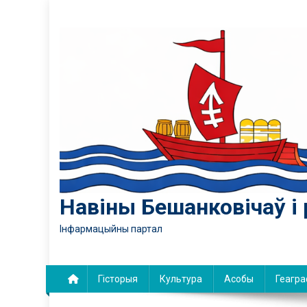
Skip
to
content
Навіны Бешанковічаў і 
Інфармацыйны партал
Гісторыя
Культура
Асобы
Геагра