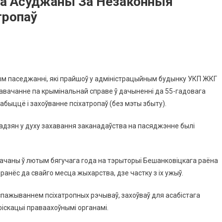
на Асуджаны За Незаконныя
тропаў
м паседжанні, які прайшоў у адміністрацыйным будынку УКП ЖКГ
авачанне па крымінальнай справе ў дачыненні да 55-гадовага
быццё і захоўванне псіхатропаў (без мэты збыту).
адзян у духу захавання заканадаўства на пасяджэнне былі
ачаны ў лютым бягучага года на тэрыторыі Бешанковіцкага раёна
ранёс да свайго месца жыхарства, дзе частку з іх ужыў.
спажываннем псіхатропных рэчываў, захоўваў для асабістага
іскацыі праваахоўнымі органамі.