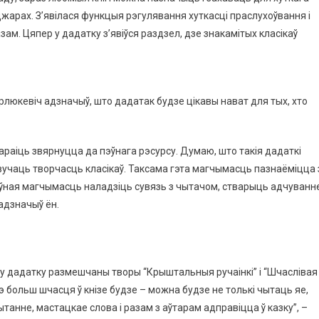
нджарах. З’явілася функцыя рэгулявання хуткасці праслухоўвання і
зам. Цяпер у дадатку з’явіўся раздзел, дзе знакамітых класікаў
люкевіч адзначыў, што дадатак будзе цікавы нават для тых, хто
араіць звярнуцца да пэўнага рэсурсу. Думаю, што такія дадаткі
учаць творчасць класікаў. Таксама гэта магчымасць пазнаёміцца ​​
доўная магчымасць наладзіць сувязь з чытачом, стварыць адчуванн
адзначыў ён.
у дадатку размешчаны творы “Крыштальныя ручаiнкi” і “Шчаслівая
чэ больш шчасця ў кнізе будзе – можна будзе не толькі чытаць яе,
ытанне, мастацкае слова і разам з аўтарам адправіцца ў казку”, –