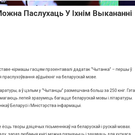
Можна Паслухаць У Іхнім Выкананні
ыставе-кірмашы гасцям прэзентавалі дадатак “Чытанка” – першы ў
 праслухоўвання аўдыёкніг на беларускай мове.
аратуры, а ў цэлым у “Чытанцы” размешчана больш за 250 кніг. Гэта
амагаюць лепей зразумець багацце беларускай мовы і літаратуры.
аў Беларусі і Міністэрства інфармацыі.
 ёсць творы дзіцячых пісьменнікаў на беларускай і рускай мовах.
ду, зараз любімыя кнігі можна пазначыць і захаваць для хуткага