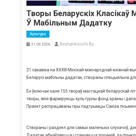
Творы Беларускіх Класікаў 
Ў Мабільным Дадатку
Культура
Beshankovichi.by
21.03.2026
21 сакавіка на XXХIII Мінскай міжнароднай кніжнай в
Беларусі мабільны дадатак, створаны спецыяльна для
Ён ўключае каля 155 твораў мастацкай беларускай літ
творы, якія фарміруюць культурны фонд краіны і дап
Праект распрацаваны пры падтрымцы Саюза пісьменнік
Створаны і раздзел для самых маленькіх слухачоў, дзе
Дадатак абнаўляецца і становіцца зручней, да прыкла