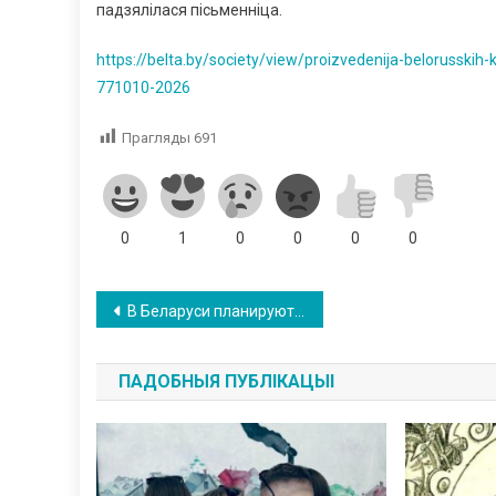
падзялілася пісьменніца.
https://belta.by/society/view/proizvedenija-belorusskih-
771010-2026
Прагляды
691
0
1
0
0
0
0
Навігацыя
В Беларуси планируют наказывать начальников за их сверхвысокие зарплаты
па
ПАДОБНЫЯ ПУБЛІКАЦЫІ
запісах