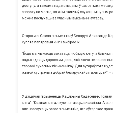
доступу, а таксама падзяліцца імі ў сацсетках і месэ
звароту на месца, на якім скончыў слухаць мінулым ра
можна паслухаць ва ўласным выкананні аўтараў.
Старшыня Саюза пісьменнікаў Беларусі Аляксандр Кар
купляе папяровыя кнігі і выбірае іх.
“Ёсць магчымасць захаваць любімую кнігу, а блізкім п
падыходзяць дарослым, дзеці якіх яшчэ не пачалі выв
творамі сучасных пісьменнікаў. Для аўтараў гэта цу
жывой сустрэчы з добрай беларускай літаратурай”, – 
У дзіцячай пісьменніцы Кацярыны Хадасевіч-Лісавай 
кніга”. “Кожная кніга, якую чытаюць, шчаслівая. А яш
але і паслухаць голас пісьменніка, яго аўтарскае прач