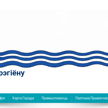
рэгіёну
фія
Карта Горада
Прамысловасць
Палітыка Прыватнас