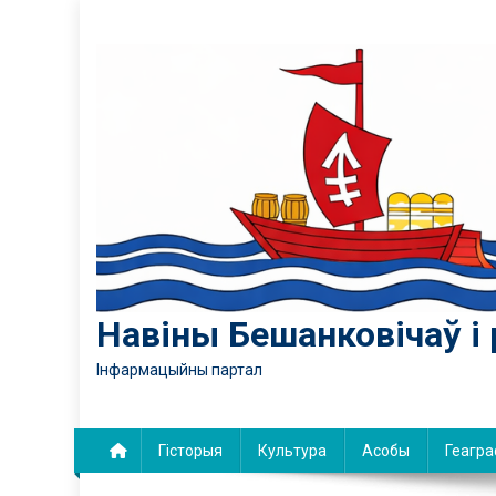
Skip
to
content
Навіны Бешанковічаў і 
Інфармацыйны партал
Гісторыя
Культура
Асобы
Геагра