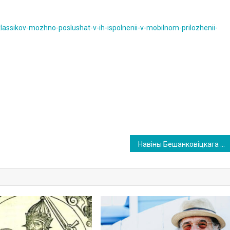
klassikov-mozhno-poslushat-v-ih-ispolnenii-v-mobilnom-prilozhenii-
Навіны Бешанковіцкага рынку 22-га сакавіка 2026 года