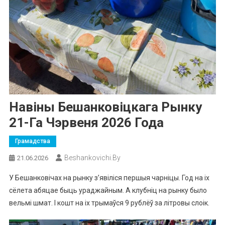
Навіны Бешанковіцкага Рынку
21-Га Чэрвеня 2026 Года
Грамадства
Beshankovichi.by
21.06.2026
У Бешанковічах на рынку з’явіліся першыя чарніцы. Год на іх
сёлета абяцае быць ураджайным. А клубніц на рынку было
вельмі шмат. І кошт на іх трымаўся 9 рублёў за літровы слоік.