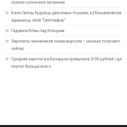
полное солнечное затмение
Каля Свячы будуюць два новых птушнікі, а ў Бешанковічах
адкрыюць свой “Святлафор”
Гадавіна бітвы пад Клецкам
Зарплаты чиновников снова выросли – сколько получают
сейчас
Средняя зарплата в Беларуси превысила 3100 рублей: где
платят больше всего