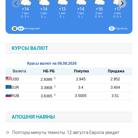
+14
+14
+13
+14
+16
+17
+1
1 м/с
1 м/с
1 м/с
1 м/с
2 м/с
2 м/с
2 м
С-З ↖
З ←
З ←
З ←
С-З ↖
С-З ↖
З 
Белгидромет
Pogoda.by
КУРСЫ ВАЛЮТ
АПОШНІЯ НАВІНЫ
Полторы минуты темноты. 12 августа Европа увидит