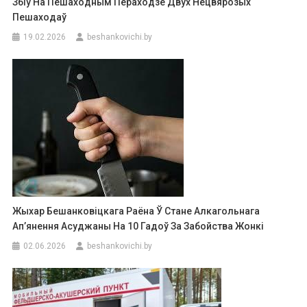
Збіў На Пешаходным Пераходзе Двух Нецвярозых
Пешаходаў
19.02.2026
beshankovichi.by
Жыхар Бешанковіцкага Раёна Ў Стане Алкагольнага
Ап’янення Асуджаны На 10 Гадоў За Забойства Жонкі
02.06.2026
beshankovichi.by