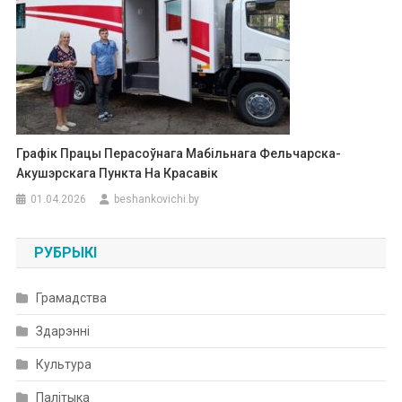
Графік Працы Перасоўнага Мабільнага Фельчарска-
Акушэрскага Пункта На Красавік
01.04.2026
beshankovichi.by
РУБРЫКІ
Грамадства
Здарэнні
Культура
Палітыка