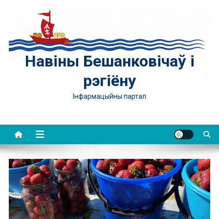
Skip
to
content
Навіны Бешанковічаў і
рэгіёну
Інфармацыйны партал