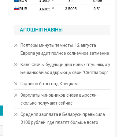
АПОШНІЯ НАВІНЫ
Полторы минуты темноты. 12 августа
Европа увидит полное солнечное затмение
Каля Свячы будуюць два новых птушнікі, а ў
Бешанковічах адкрыюць свой “Святлафор”
Гадавіна бітвы пад Клецкам
Зарплаты чиновников снова выросли –
сколько получают сейчас
Средняя зарплата в Беларуси превысила
3100 рублей: где платят больше всего