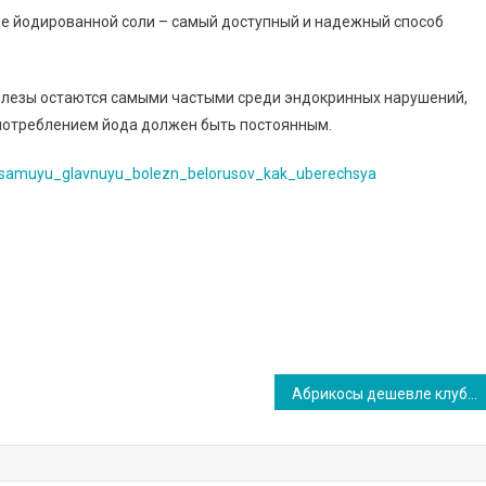
ие йодированной соли – самый доступный и надежный способ
елезы остаются самыми частыми среди эндокринных нарушений,
 потреблением йода должен быть постоянным.
la_samuyu_glavnuyu_bolezn_belorusov_kak_uberechsya
Абрикосы дешевле клубники: чем удивляет Комаровка в конце мая