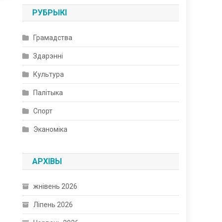
РУБРЫКІ
Грамадства
Здарэнні
Культура
Палітыка
Спорт
Эканоміка
АРХІВЫ
жнівень 2026
Ліпень 2026