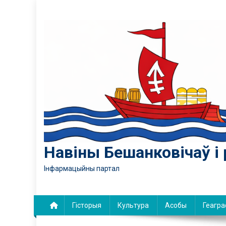
Skip
to
content
Навіны Бешанковічаў і 
Інфармацыйны партал
Гісторыя
Культура
Асобы
Геагра