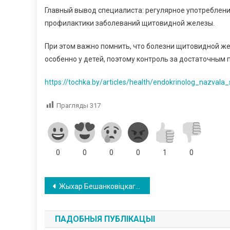
Главный вывод специалиста: регулярное употреблен
профилактики заболеваний щитовидной железы.
При этом важно помнить, что болезни щитовидной ж
особенно у детей, поэтому контроль за достаточным
https://tochka.by/articles/health/endokrinolog_nazva
Прагляды
317
0
0
0
0
1
0
Навігацыя
Жыхар Бешанковіцкага раёна асуджаны за незаконныя набыццё і захоўванне псіхатропаў
па
ПАДОБНЫЯ ПУБЛІКАЦЫІ
запісах