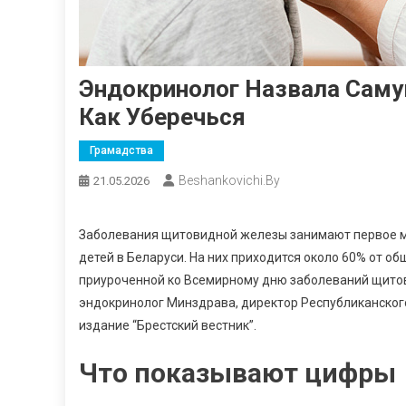
Эндокринолог Назвала Саму
Как Уберечься
Грамадства
Beshankovichi.by
21.05.2026
Заболевания щитовидной железы занимают первое ме
детей в Беларуси. На них приходится около 60% от об
приуроченной ко Всемирному дню заболеваний щито
эндокринолог Минздрава, директор Республиканског
издание “Брестский вестник”.
Что показывают цифры