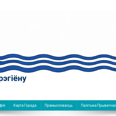
рэгіёну
фія
Карта Горада
Прамысловасць
Палітыка Прыватнас