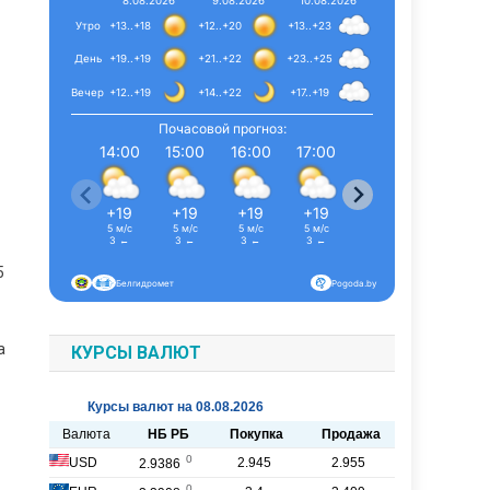
8.08.2026
9.08.2026
10.08.2026
Утро
+13..+18
+12..+20
+13..+23
День
+19..+19
+21..+22
+23..+25
Вечер
+12..+19
+14..+22
+17..+19
Почасовой прогноз:
14:00
15:00
16:00
17:00
18:00
19:00
+19
+19
+19
+19
+19
+19
5 м/с
5 м/с
5 м/с
5 м/с
4 м/с
5 м/с
З ←
З ←
З ←
З ←
С-З ↖
З ←
5
Белгидромет
Pogoda.by
а
КУРСЫ ВАЛЮТ