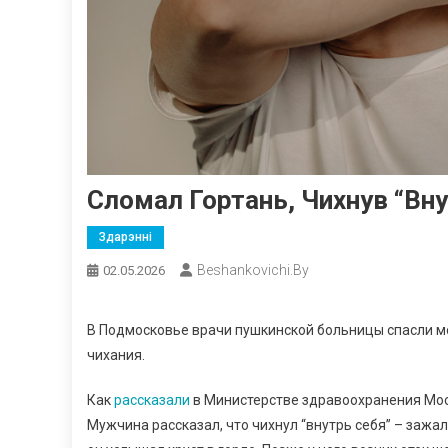
Сломал Гортань, Чихнув “вну
Здарэнні
Beshankovichi.by
02.05.2026
В Подмосковье врачи пушкинской больницы спасли м
чихания.
Как
рассказали
в Министерстве здравоохранения Мос
Мужчина рассказал, что чихнул “внутрь себя” – зажал