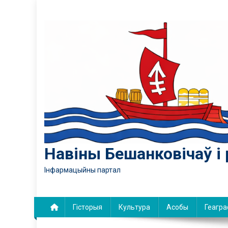
Skip
to
content
Навіны Бешанковічаў і 
Інфармацыйны партал
Гісторыя
Культура
Асобы
Геагра