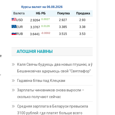
АПОШНІЯ НАВІНЫ
е
Каля Свячы будуюць два новых птушнікі, а ў
Бешанковічах адкрыюць свой “Святлафор”
,
Гадавіна бітвы пад Клецкам
Зарплаты чиновников снова выросли –
сколько получают сейчас
Средняя зарплата в Беларуси превысила
3100 рублей: где платят больше всего