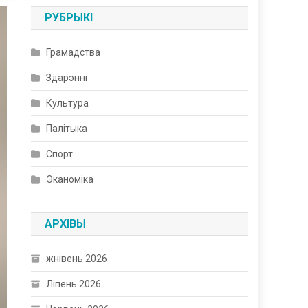
РУБРЫКІ
Грамадства
Здарэнні
Культура
Палітыка
Спорт
Эканоміка
АРХІВЫ
жнівень 2026
Ліпень 2026