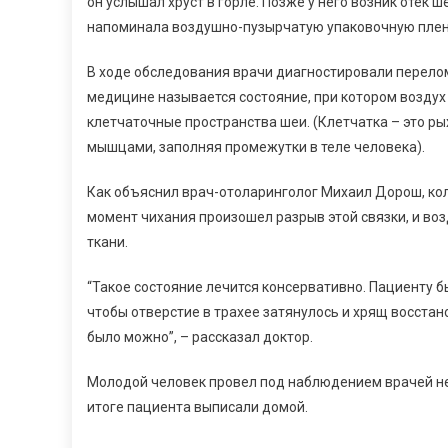
он услышал хруст в горле. Позже у него возник отек 
напоминала воздушно-пузырчатую упаковочную плен
В ходе обследования врачи диагностировали перелом
медицине называется состояние, при котором воздух 
клетчаточные пространства шеи. (Клетчатка – это р
мышцами, заполняя промежутки в теле человека).
Как объяснил врач-отоларинголог Михаил Дорош, кол
момент чихания произошел разрыв этой связки, и во
ткани.
“Такое состояние лечится консервативно. Пациенту б
чтобы отверстие в трахее затянулось и хрящ восстан
было можно”, – рассказал доктор.
Молодой человек провел под наблюдением врачей нед
итоге пациента выписали домой.