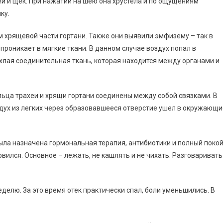
шеи и щек. При нажатии на шею она хрустела и по ощущениям
ку.
 хрящевой части гортани. Также они выявили эмфизему – так в
проникает в мягкие ткани. В данном случае воздух попал в
ыхлая соединительная ткань, которая находится между органами и
ьца трахеи и хрящи гортани соединены между собой связками. В
здух из легких через образовавшееся отверстие ушел в окружающи
ыла назначена гормональная терапия, антибиотики и полный покой
овился. Основное – лежать, не кашлять и не чихать. Разговаривать
елю. За это время отек практически спал, боли уменьшились. В