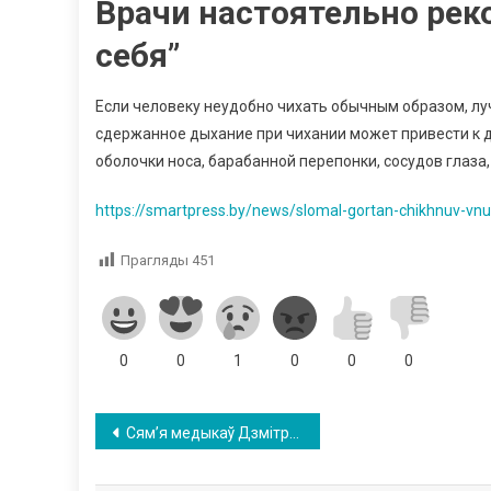
Врачи настоятельно рек
себя”
Если человеку неудобно чихать обычным образом, лу
сдержанное дыхание при чихании может привести к 
оболочки носа, барабанной перепонки, сосудов глаза, 
https://smartpress.by/news/slomal-gortan-chikhnuv-vnut
Прагляды
451
0
0
1
0
0
0
Навігацыя
Сям’я медыкаў Дзмітрыя і Алесі Ляшук стала пераможцам раённага этапа конкурсу “Сям’я года-2026” Кастрычніцкага раёна Віцебска
па