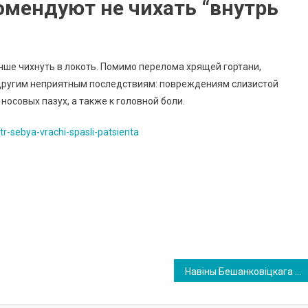
омендуют не чихать “внутрь
чше чихнуть в локоть. Помимо перелома хрящей гортани,
другим неприятным последствиям: повреждениям слизистой
носовых пазух, а также к головной боли.
r-sebya-vrachi-spasli-patsienta
Навіны Бешанковіцкага рынку 3-га траўня 2026 года