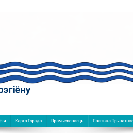
рэгіёну
фія
Карта Горада
Прамысловасць
Палітыка Прыватнас