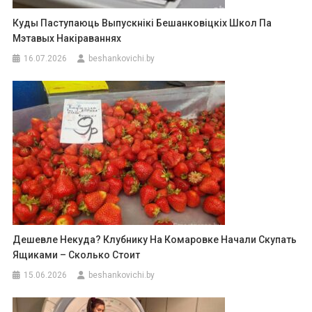
Куды Паступаюць Выпускнікі Бешанковіцкіх Школ Па
Мэтавых Накіраваннях
16.07.2026
beshankovichi.by
Дешевле Некуда? Клубнику На Комаровке Начали Скупать
Ящиками – Сколько Стоит
15.06.2026
beshankovichi.by