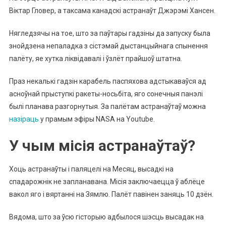
Віктар Гловер, а таксама канадскі астранаўт Джэрэмі Хансен.
Нягледзячы на ​​тое, што за паўтары гадзіны да запуску была
знойдзена непаладка з сістэмай дыстанцыйнага спынення
палёту, яе хутка ліквідавалі і ўзлёт прайшоў штатна.
Праз некалькі гадзін карабель паспяхова адстыкаваўся ад
асноўнай прыступкі ракеты-носьбіта, яго сонечныя панэлі
былі планава разгорнутыя. За палётам астранаўтаў можна
назіраць
у прамым эфіры NASA на Youtube.
У чым місія астранаўтаў?
Хоць астранаўты і паляцелі на Месяц, высадкі на
спадарожнік не запланавана. Місія заключаецца ў аблёце
вакол яго і вяртанні на Зямлю. Палёт павінен заняць 10 дзён.
Вядома, што за ўсю гісторыю адбылося шэсць высадак на