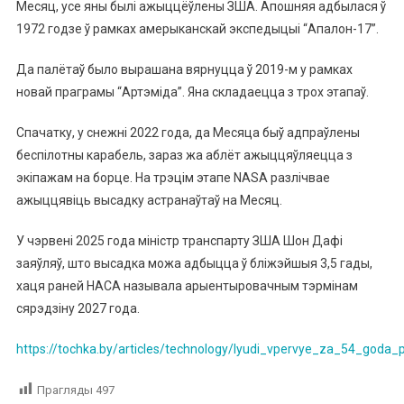
Месяц, усе яны былі ажыццёўлены ЗША. Апошняя адбылася ў
1972 годзе ў рамках амерыканскай экспедыцыі “Апалон-17”.
Да палётаў было вырашана вярнуцца ў 2019-м у рамках
новай праграмы “Артэміда”. Яна складаецца з трох этапаў.
Спачатку, у снежні 2022 года, да Месяца быў адпраўлены
беспілотны карабель, зараз жа аблёт ажыццяўляецца з
экіпажам на борце. На трэцім этапе NASA разлічвае
ажыццявіць высадку астранаўтаў на Месяц.
У чэрвені 2025 года міністр транспарту ЗША Шон Дафі
заяўляў, што высадка можа адбыцца ў бліжэйшыя 3,5 гады,
хаця раней НАСА называла арыентыровачным тэрмінам
сярэдзіну 2027 года.
https://tochka.by/articles/technology/lyudi_vpervye_za_54_goda
Прагляды
497