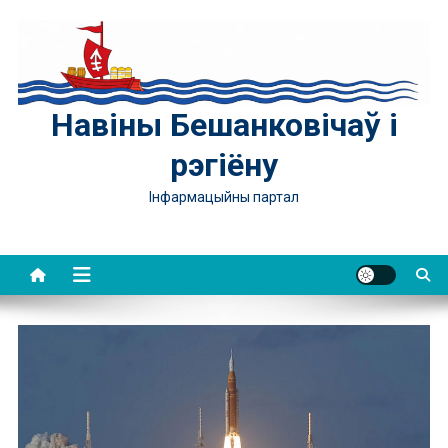
Skip
to
content
Навіны Бешанковічаў і
рэгіёну
Інфармацыйны партал