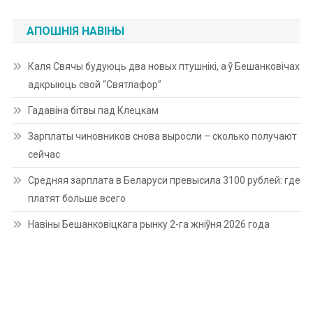
АПОШНІЯ НАВІНЫ
Каля Свячы будуюць два новых птушнікі, а ў Бешанковічах
адкрыюць свой “Святлафор”
Гадавіна бітвы пад Клецкам
Зарплаты чиновников снова выросли – сколько получают
сейчас
Средняя зарплата в Беларуси превысила 3100 рублей: где
платят больше всего
Навіны Бешанковіцкага рынку 2-га жніўня 2026 года