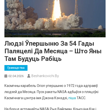
Людзі Ўпершыню За 54 Гады
Паляцелі Да Месяца – Што Яны
Там Будуць Рабіць
Грамадства
Beshankovichi.by
02.04.2026
Касмічны карабель Orion упершыню з 1972 года адправіў
людзей да Месяца. Пуск ракеты NASA адбыўся з пляцоўкі
Касмічнага цэнтра імя Джона Кэнэдзі,
піша
ТАСС.
На борце астранаўты NASA Рыд Вайсман, Крысціна Кук і