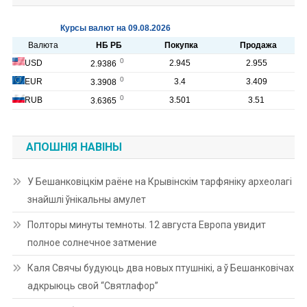
АПОШНІЯ НАВІНЫ
У Бешанковіцкім раёне на Крывінскім тарфяніку археолагі
знайшлі ўнікальны амулет
Полторы минуты темноты. 12 августа Европа увидит
полное солнечное затмение
Каля Свячы будуюць два новых птушнікі, а ў Бешанковічах
адкрыюць свой “Святлафор”