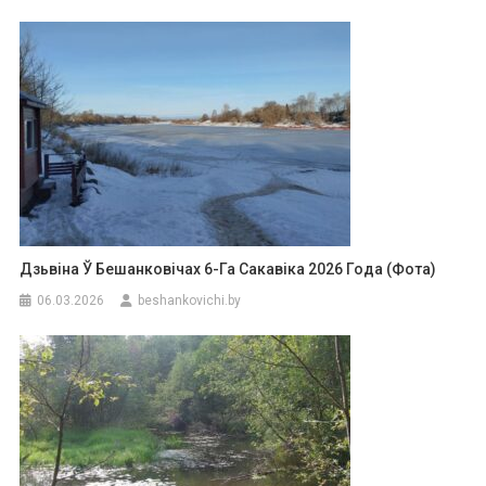
Дзьвіна Ў Бешанковічах 6-Га Сакавіка 2026 Года (фота)
06.03.2026
beshankovichi.by