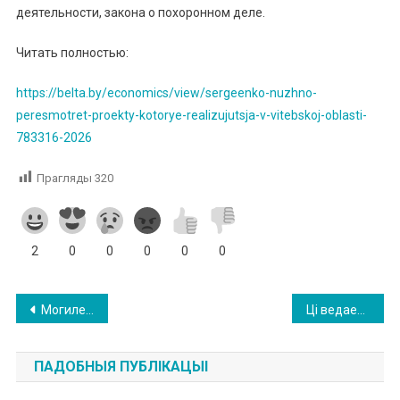
деятельности, закона о похоронном деле.
Читать полностью:
https://belta.by/economics/view/sergeenko-nuzhno-
peresmotret-proekty-kotorye-realizujutsja-v-vitebskoj-oblasti-
783316-2026
Прагляды
320
2
0
0
0
0
0
Навігацыя
Могилев – город юноcти автора повести «Дикая собака Динго»
Ці ведаеце вы бацьку беларускага Адраджэння?
па
ПАДОБНЫЯ ПУБЛІКАЦЫІ
запісах