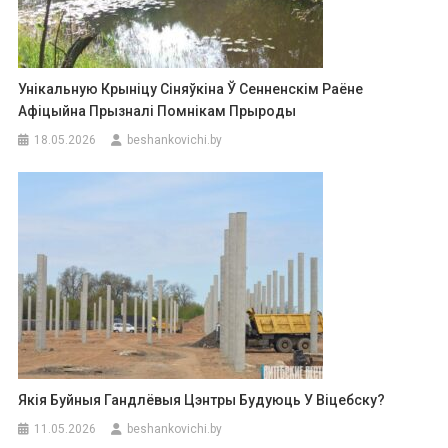
Унікальную Крыніцу Сіняўкіна Ў Сенненскім Раёне
Афіцыйна Прызналі Помнікам Прыроды
18.05.2026
beshankovichi.by
Якія Буйныя Гандлёвыя Цэнтры Будуюць У Віцебску?
11.05.2026
beshankovichi.by