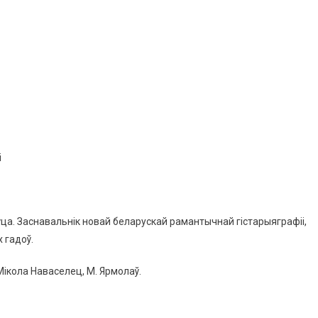
і
аўца. Заснавальнік новай беларускай рамантычнай гістарыяграфіі,
 гадоў.
Мікола Наваселец, М. Ярмолаў.