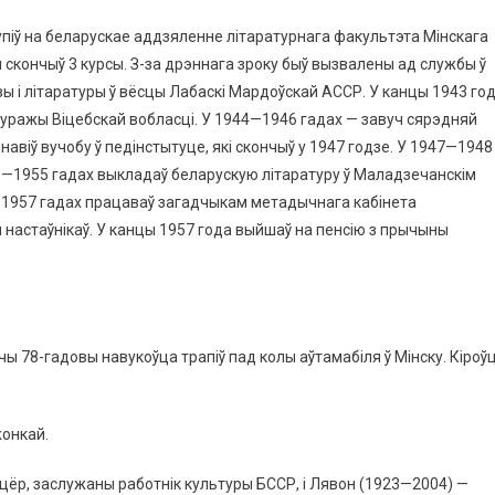
піў на беларускае аддзяленне літаратурнага факультэта Мінскага
 скончыў 3 курсы. З-за дрэннага зроку быў вызвалены ад службы ў
овы і літаратуры ў вёсцы Лабаскі Мардоўскай АССР. У канцы 1943 го
 Суражы Віцебскай вобласці. У 1944—1946 гадах — завуч сярэдняй
авіў вучобу ў педінстытуце, які скончыў у 1947 годзе. У 1947—1948
48—1955 гадах выкладаў беларускую літаратуру ў Маладзечанскім
55—1957 гадах працаваў загадчыкам метадычнага кабінета
настаўнікаў. У канцы 1957 года выйшаў на пенсію з прычыны
шчы 78-гадовы навукоўца трапіў пад колы аўтамабіля ў Мінску. Кіроў
жонкай.
цёр, заслужаны работнік культуры БССР, і Лявон (1923—2004) —