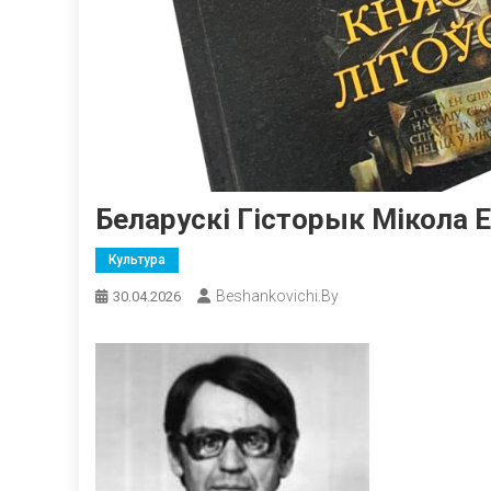
Беларускі Гісторык Мікола 
Культура
Beshankovichi.by
30.04.2026