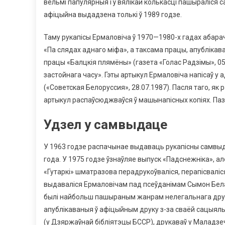
вельмі папулярныя і ў вялікай колькасці пашыраліся 
афіцыйна выдадзена толькі ў 1989 годзе.
Таму рукапісы Ермаловіча ў 1970—1980-х гадах абар
«Па слядах аднаго міфа», а таксама працы, апублікаван
працы «Балцкія плямёны» (газета «Голас Радзімы», 0
застойнага часу». Гэты артыкул Ермаловіча напісаў у 
(«Советская Белоруссия», 28.07.1987). Пасля таго, я
артыкул распаўсюджваўся ў машынапісных копіях. Паз
Удзел у самвыдаце
У 1963 годзе распачынае выдаваць рукапісны самвыда
года. У 1975 годзе ўзнаўляе выпуск «Падснежніка», ал
«Гутаркі» шматразова перадрукоўваліся, перапісваліся
выдаваліся Ермаловічам пад псеўданімам Сымон Белару
былі найбольш пашыраным жанрам нелегальнага друку.
апублікаваныя ў афіцыйным друку з-за сваёй сацыяльн
(у Дзяржаўнай бібліятэцы БССР), друкаваў у Маладзе