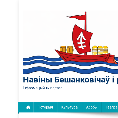
Skip
to
content
Навіны Бешанковічаў і 
Інфармацыйны партал
Гісторыя
Культура
Асобы
Геагра