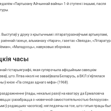
далём «Партызану Айчыннай вайны» 1-й ступені і іншымі, пасля
туры.
 Выступаў у друку з крытычнымі і літаратуразнаўчымі артыкуламі,
 раённай газеце, альманаху «Нарач», газетах «Звязда», «Літаратур
«Нёман», «Маладосць», навуковых зборніках.
цкія часы
най гістарыяграфіі, якая супярэчыла афіцыйным савецкім
зваў, што Літва ніколі не заваёўвала Беларусь, а ВКЛ з’яўлялася
 ў кнізе «Па слядах аднаго міфа» (1968).
 раздражненне ўлады, некалькі разоў на кватэру да Ермаловіча
’явіцца і разабрацца з «извечной самостоятельностью белорусов».
і ў рэдакцыях часопісаў, нягледзячы на тое, што гэтыя працы был