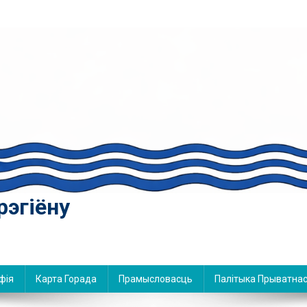
рэгіёну
фія
Карта Горада
Прамысловасць
Палітыка Прыватнас