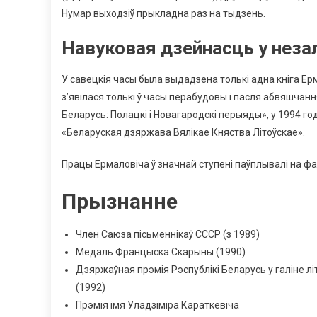
Нумар выходзіў прыкладна раз на тыдзень.
Навуковая дзейнасць у неза
У савецкія часы была выдадзена толькі адна кніга Е
з’явілася толькі ў часы перабудовы і пасля абвяшчэ
Беларусь: Полацкі і Новагародскі перыяды», у 1994 г
«Беларуская дзяржава Вялікае Княства Літоўскае».
Працы Ермаловіча ў значнай ступені паўплывалі на фа
Прызнанне
Член Саюза пісьменнікаў СССР (з 1989)
Медаль Францыска Скарыны (1990)
Дзяржаўная прэмія Рэспублікі Беларусь у галіне л
(1992)
Прэмія імя Уладзіміра Караткевіча