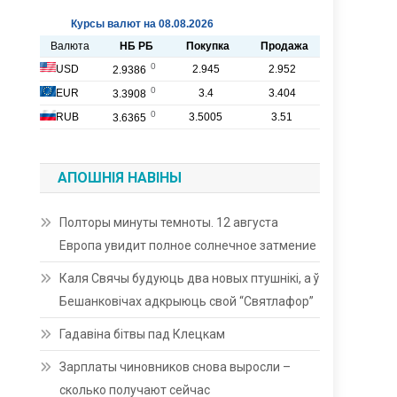
АПОШНІЯ НАВІНЫ
Полторы минуты темноты. 12 августа
Европа увидит полное солнечное затмение
Каля Свячы будуюць два новых птушнікі, а ў
Бешанковічах адкрыюць свой “Святлафор”
Гадавіна бітвы пад Клецкам
Зарплаты чиновников снова выросли –
сколько получают сейчас