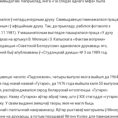
самвыдатам. Напрыклад, кніга «Па слядах аднаго міфа» была
ачаліся ў непадцэнзурным друку. Самвыдавецкі памнажалася прац
ыя і ў афіцыйным друку. Так, да прыкладу, рабіліся фотакопіі з
5.11.1981). У машынапісным выглядзе пашыралася праца «У духу
адказ на артыкул В. Мялешкі і З. Капыскага «Фактам вопреки»
к рэдакцыя «Советской Белоруссии» адмовілася друкаваць яго,
ней быў апублікаваны ў «Студэнцкай думцы» № 3 за 1989 год.
вецкі часопіс «Падснежнік», чатыры выпускі якога выйшлі да 196
е пад новай назвай «Гутаркі», да 1976 года выйшла каля 50 выпуска
, распаўсюджваліся сярод беларускай інтэлігенцыі. «Гутаркі»
с. Назву «Гутарка» аўтар абраў таму, што ў XIX стагоддзі «гутаркі
 У сваім выданні змяшчаў творы, якія не маглі быць
ай і палітычнай накіраванасці. Аўтар рыхтаваў матэрыялы ў Мінск
чне на друкарцы, а потым перадаваў Яўгену Куліку для памнажэння