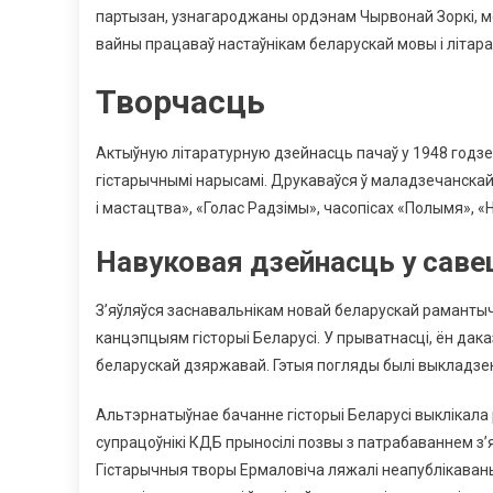
партызан, узнагароджаны ордэнам Чырвонай Зоркі, ме
вайны працаваў настаўнікам беларускай мовы і літара
Творчасць
Актыўную літаратурную дзейнасць пачаў у 1948 годзе.
гістарычнымі нарысамі. Друкаваўся ў маладзечанскай
і мастацтва», «Голас Радзімы», часопісах «Полымя», 
Навуковая дзейнасць у саве
З’яўляўся заснавальнікам новай беларускай рамантыч
канцэпцыям гісторыі Беларусі. У прыватнасці, ён дака
беларускай дзяржавай. Гэтыя погляды былі выкладзены
Альтэрнатыўнае бачанне гісторыі Беларусі выклікала
супрацоўнікі КДБ прыносілі позвы з патрабаваннем з
Гістарычныя творы Ермаловіча ляжалі неапублікаваным