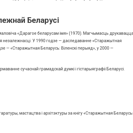
лежнай Беларусі
рмаловіча «Дарагое беларусам імя» (1970). Магчымасць друкавацц
ння незалежнасці. У 1990 годзе — даследаванне «Старажытная
одзе — «Старажытная Беларусь: Віленскі перыяд», у 2000 —
рмаванне сучаснай грамадскай думкі і гістарыяграфіі Беларусі.
ітаратуры, мастацтва і архітэктуры за кнігу «Старажытная Беларусь