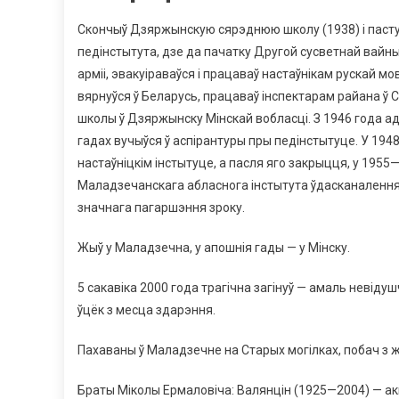
Скончыў Дзяржынскую сярэднюю школу (1938) і пасту
педінстытута, дзе да пачатку Другой сусветнай вайны
арміі, эвакуіраваўся і працаваў настаўнікам рускай м
вярнуўся ў Беларусь, працаваў інспектарам райана ў
школы ў Дзяржынску Мінскай вобласці. З 1946 года адн
гадах вучыўся ў аспірантуры пры педінстытуце. У 19
настаўніцкім інстытуце, а пасля яго закрыцця, у 19
Маладзечанскага абласнога інстытута ўдасканалення 
значнага пагаршэння зроку.
Жыў у Маладзечна, у апошнія гады — у Мінску.
5 сакавіка 2000 года трагічна загінуў — амаль невіду
ўцёк з месца здарэння.
Пахаваны ў Маладзечне на Старых могілках, побач з 
Браты Міколы Ермаловіча: Валянцін (1925—2004) — ак