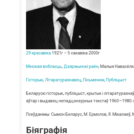
29 красавіка
1921г – 5 сакавіка 2000г
Мінская вобласць
,
Дзяржынскі раён
, Малыя Навасёлк
Гісторык
,
Літаратуразнавец
,
Пісьменнік
,
Публіцыст
Беларускі гісторык, публіцыст, крытык і літаратуразн
аўтар і выдавец непадцэнзурных тэкстаў 1960—1980-х
Псеўданімы: Сымон Беларус, М. Ермолов, Я. Мікалаеў, 
Біяграфія