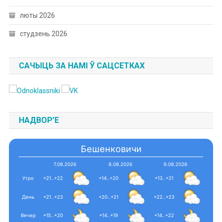
люты 2026
студзень 2026
САЧЫЦЬ ЗА НАМІ Ў САЦСЕТКАХ
НАДВОР’Е
Бешенковичи
7.08.2026
8.08.2026
9.08.2026
Утро
+21..+22
+14..+20
+13..+21
День
+21..+23
+20..+21
+22..+23
Вечер
+15..+20
+14..+19
+14..+22