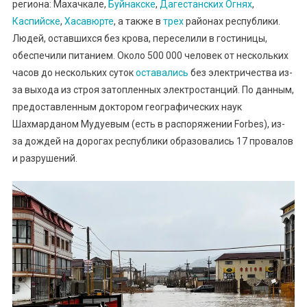
региона: Махачкале,
Буйнакске
,
Дагестанских Огнях
,
Каспийске
,
Хасавюрте
, а также в
трех
районах республики.
Людей, оставшихся без крова, переселили в гостиницы,
обеспечили питанием. Около 500 000 человек от нескольких
часов до нескольких суток
оставались
без электричества из-
за выхода из строя затопленных электростанций. По данным,
предоставленным доктором географических наук
Шахмарданом Мудуевым (есть в распоряжении Forbes), из-
за дождей на дорогах республики образовались 17 провалов
и разрушений.