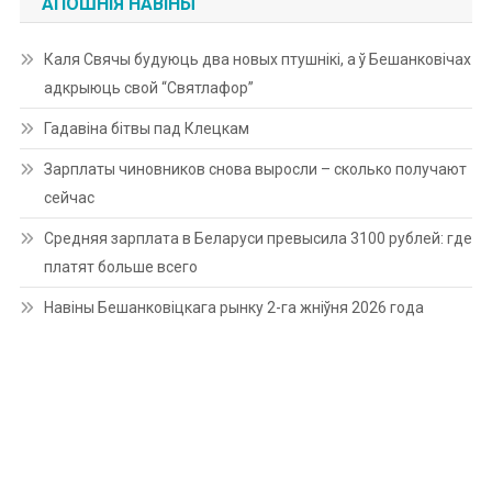
АПОШНІЯ НАВІНЫ
Каля Свячы будуюць два новых птушнікі, а ў Бешанковічах
адкрыюць свой “Святлафор”
Гадавіна бітвы пад Клецкам
Зарплаты чиновников снова выросли – сколько получают
сейчас
Средняя зарплата в Беларуси превысила 3100 рублей: где
платят больше всего
Навіны Бешанковіцкага рынку 2-га жніўня 2026 года