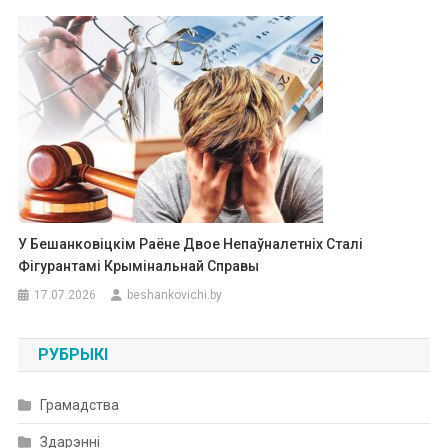
У Бешанковіцкім Раёне Двое Непаўналетніх Сталі
Фігурантамі Крымінальнай Справы
17.07.2026
beshankovichi.by
РУБРЫКІ
Грамадства
Здарэнні