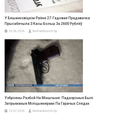
У Бешанковіцкім Раёне 27-Гадовая Прадавачка
Прысабечыла З Касы Больш За 2600 Рублёў
25.06.2026
beshankovichi.by
Узброены Разбой На Міншчыне: Падазроныя Былі
Затрыманыя Міліцыянерамі Па Гарачых Слядах
16.02.2026
beshankovichi.by