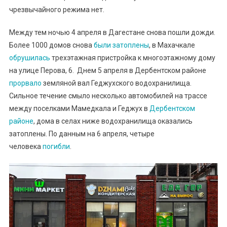
чрезвычайного режима нет.
Между тем ночью 4 апреля в Дагестане снова пошли дожди.
Более 1000 домов снова
были затоплены
, в Махачкале
обрушилась
трехэтажная пристройка к многоэтажному дому
на улице Перова, 6. Днем 5 апреля в Дербентском районе
прорвало
земляной вал Геджухского водохранилища.
Сильное течение смыло несколько автомобилей на трассе
между поселками Мамедкала и Геджух в
Дербентском
районе
, дома в селах ниже водохранилища оказались
затоплены. По данным на 6 апреля, четыре
человека
погибли
.