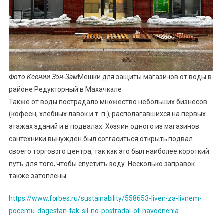
Фото Ксении Зон-Зам
Мешки для защиты магазинов от воды в
районе Редукторный в Махачкале
Также от воды пострадало множество небольших бизнесов
(кофеен, хлебных лавок и т. п.), располагавшихся на первых
этажах зданий и в подвалах. Хозяин одного из магазинов
сантехники вынужден был согласиться открыть подвал
своего торгового центра, так как это был наиболее короткий
путь для того, чтобы спустить воду. Несколько заправок
также затоплены.
https://www.forbes.ru/sustainability/558653-liven-za-livnem-
pocemu-dagestan-tak-sil-no-postradal-ot-navodnenia