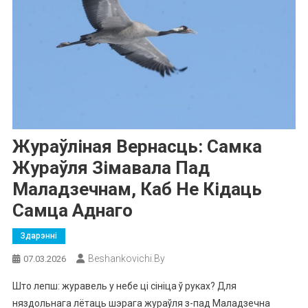
Жураўліная Вернасць: Самка
Жураўля Зімавала Пад
Маладзечнам, Каб Не Кідаць
Самца Аднаго
Здарэнні
Beshankovichi.by
07.03.2026
Што лепш: журавель у небе ці сініца ў руках? Для
няздольнага лётаць шэрага жураўля з-пад Маладзечна