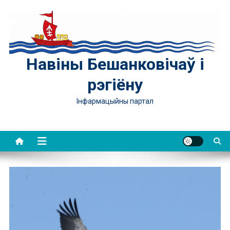
Skip
to
content
Навіны Бешанковічаў і
рэгіёну
Інфармацыйны партал