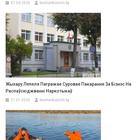
07.04.2026
beshankovichi.by
Жыхару Лепеля Пагражае Суровае Пакаранне За Бізнэс На
Распаўсюджванні Наркотыкаў
21.01.2026
beshankovichi.by