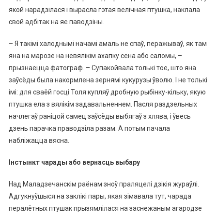
якой нарадзілася і вырасла гэтая велічная птушка, наклала
свой адбітак на яе паводзіны.
– Я такімі халоднымі начамі амаль не спаў, перажываў, як там
яна на марозе на невялікім ахапку сена або саломы, –
прызнаецца фатограф. – Супакойвала толькі тое, што яна
заўсёды была накормлена зернямі кукурузы ўволю. І не толькі
імі: для сваёй госці Толя купляў дробную рыбінку-кільку, якую
птушка ела з вялікім задавальненнем. Пасля раздзельных
начлегаў раніцой самец заўсёды выбягаў з хлява, і ўвесь
дзень парачка праводзіла разам. А потым пачала
набліжацца вясна.
Інстынкт чарады або вернасць выбару
Над Маладзечанскім раёнам зноў праляцелі дзікія жураўлі.
Адгукнуўшыся на заклікі пары, якая зімавала тут, чарада
пералётных птушак прызямлілася на заснежаным агародзе