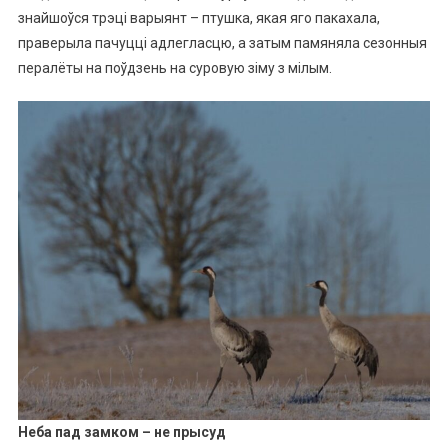
знайшоўся трэці варыянт – птушка, якая яго пакахала,
праверыла пачуцці адлегласцю, а затым памяняла сезонныя
пералёты на поўдзень на суровую зіму з мілым.
Неба пад замком – не прысуд