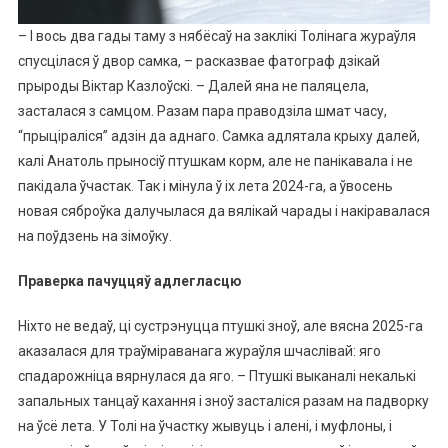
– І вось два гады таму з нябёсаў на заклікі Толінага жураўля
спусцілася ў двор самка, – расказвае фатограф дзікай
прыроды Віктар Казлоўскі. – Далей яна не паляцела,
засталася з самцом. Разам пара праводзіла шмат часу,
“прыціраліся” адзін да аднаго. Самка адлятала крыху далей,
калі Анатоль прыносіў птушкам корм, але не панікавала і не
пакідала ўчастак. Так і мінула ў іх лета 2024-га, а ўвосень
новая сяброўка далучылася да вялікай чарады і накіравалася
на поўдзень на зімоўку.
Праверка пачуццяў адлегласцю
Ніхто не ведаў, ці сустрэнуцца птушкі зноў, але вясна 2025-га
аказалася для траўміраванага жураўля шчаслівай: яго
спадарожніца вярнулася да яго. – Птушкі выканалі некалькі
запальных танцаў кахання і зноў засталіся разам на падворку
на ўсё лета. У Толі на ўчастку жывуць і алені, і муфлоны, і