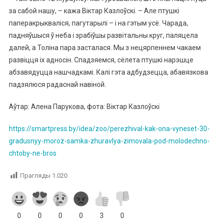
за сабой нашу, – кажа Віктар Казлоўскі. – Але птушкі
паперакрыкваліся, пагутарылі – і на гэтым усё. Чарада,
падняўшыся ў неба і зрабіўшы развітальны круг, паляцела
далей, а Толіна пара засталася. Мы з нецярпеннем чакаем
развіцця іх адносін. Спадзяемся, сёлета птушкі нарэшце
абзавядуцца нашчадкамі. Калі гэта адбудзецца, абавязкова
падзялюся радаснай навіной.
Аўтар: Алена Парукова, фота: Віктар Казлоўскі
https://smartpress.by/idea/zoo/perezhival-kak-ona-vyneset-30-
gradusnyy-moroz-samka-zhuravlya-zimovala-pod-molodechno-
chtoby-ne-bros
Прагляды
1.020
0
0
0
0
3
0