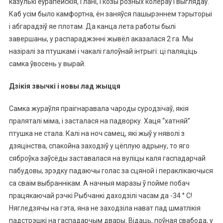
казулькі еўрапейскія, і лані, і козы розных колераў і выглядаў.
Каб усім было камфортна, ён заняўся пашырэннем тэрыторыі
і абгарадзіў яе плотам. Да канца лета работы былі
завершаны, у распараджэнні жывёл аказалася 2 га. Мы
назіралі за птушкамі і чакалі галоўнай інтрыгі: ці паляціць
самка ўвосень у вырай.
Дзікія звычкі і новы лад жыцця
Самка жураўля праігнаравала чароды суродзічаў, якія
праляталі міма, і засталася на падворку. Хаця “хатняй”
птушка не стала. Калі на ноч самец, які жыў у няволі з
дзяцінства, спакойна заходзіў у цёплую адрыну, то яго
сяброўка заўсёды заставалася на вуліцы каля гаспадарчай
пабудовы, зрэдку падаючы голас за сцяной і пераклікаючыся
са сваім выбраннікам. А начныя маразы ў пойме побач
працякаючай рэчкі Рыбчанкі даходзілі часам да -34 ° C!
Нягледзячы на ​​гэта, яна не заходзіла нават пад шматлікія
падстрэшкі на гаспадарчым двары. Відаць, поўная свабода, у