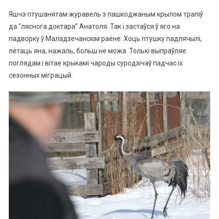
Яшчэ птушанятам журавель з пашкоджаным крылом трапіў
да “ляснога доктара” Анатоля. Так і застаўся ў яго на
падворку ў Маладзечанскім раёне. Хоць птушку падлячылі,
лётаць яна, нажаль, больш не можа. Толькі выпраўляе
поглядам і вітае крыкамі чароды суродзічаў падчас іх
сезонных міграцый.