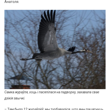
Анатоля.
Самка жураўля, хоць і пасялілася на падворку, захавала свае
дзікія звычкі.
– Там было 12 жураўлёў: мы турбаваліся, што яны пацягнуць