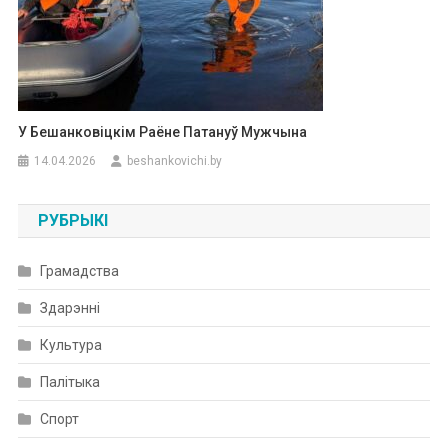
У Бешанковіцкім Раёне Патануў Мужчына
14.04.2026
beshankovichi.by
РУБРЫКІ
Грамадства
Здарэнні
Культура
Палітыка
Спорт