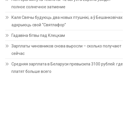
полное солнечное затмение
Каля Свячы будуюць два новых птушнікі, а ў Бешанковічах
адкрыюць свой “Святлафор”
Гадавіна бітвы пад Клецкам
Зарплаты чиновников снова выросли – сколько получают
сейчас
Средняя зарплата в Беларуси превысила 3100 рублей: где
платят больше всего