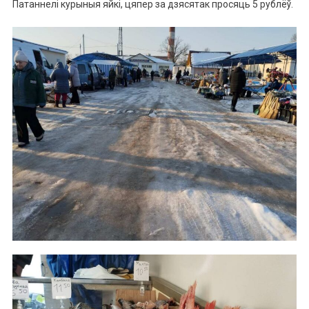
Патаннелі курыныя яйкі, цяпер за дзясятак просяць 5 рублёў.