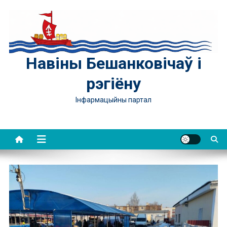
Skip
to
content
Навіны Бешанковічаў і
рэгіёну
Інфармацыйны партал