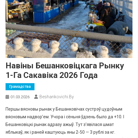
Навіны Бешанковіцкага Рынку
1-Га Сакавіка 2026 Года
Грамадства
Beshankovichi.by
01.03.2026
Першы вясновы рынак у Бешанковічах сустрэў цудоўным
вясновым надвор’ем. Учора і сёньня ўдзень было да +10. І
Бешанковіцкі рынак адразу ажыў. Тут з’явілася шмат
яблыкаў, як і раней каштуюць яны 2-50 — 3 рублі за кг.