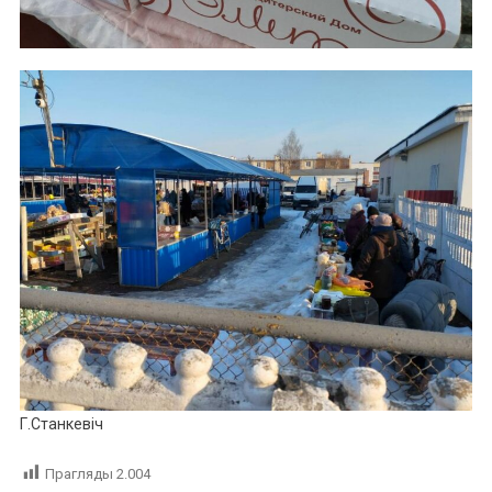
Г.Станкевіч
Прагляды
2.004