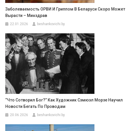
Заболеваемость ОРВИ И Гриппом В Беларуси Скоро Может
Вырасти – Минздрав
22.01.2026
beshankovichi.by
“Что Сотворил Бог?” Как Художник Сэмюэл Морзе Научил
Новости Бегать По Проводам
20.06.2026
beshankovichi.by