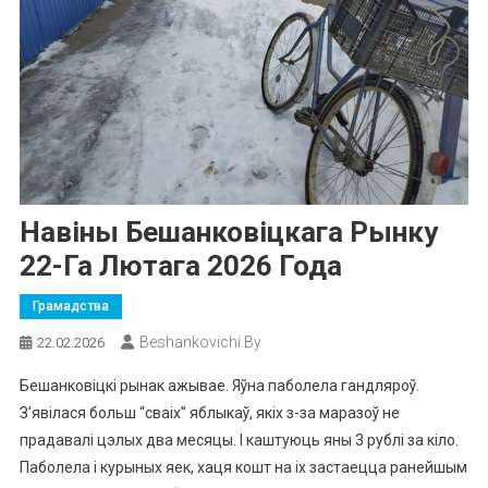
Навіны Бешанковіцкага Рынку
22-Га Лютага 2026 Года
Грамадства
Beshankovichi.by
22.02.2026
Бешанковіцкі рынак ажывае. Яўна паболела гандляроў.
З’явілася больш “сваіх” яблыкаў, якіх з-за маразоў не
прадавалі цэлых два месяцы. І каштуюць яны 3 рублі за кіло.
Паболела і курыных яек, хаця кошт на іх застаецца ранейшым