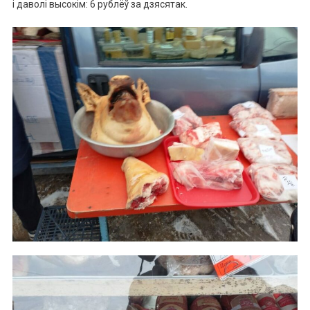
і даволі высокім: 6 рублёў за дзясятак.