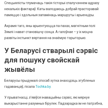
Спецыялісты тлумачаць такія гісторыі спалучэннем адразу
некалькіх фактараў. Каты валодаюць добрай прасторавай
памяццю і здольныя запамінаць маршруты і арыенціры.
Акрамя таго, яны арыентуюцца па пахах, магнітным полі
Зямлі і нават становішчу сонца. А галоўнае – у іх моцна
развіты інстынкт вяртання на знаёмую тэрыторыю.
У Беларусі стварылі сэрвіс
для пошуку свойскай
жывёлы
Беларусы прыдумалі спосаб хутка знаходзіць згубленых
гадаванцаў, пісала
Tochka.by
.
У прыватнасці, з’явіўся інавацыйны сэрвіс, які мяркуе
выкарыстанне разумных бірулек. Падзарадка ім не патрэбна,