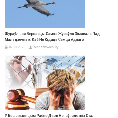
Жураўліная Вернасць: Самка Жураўля Зімавала Пад
Маладзечнам, Каб Не Кідаць Самца Аднаго
07.03.2026
beshankovichi.by
У Бешанковіцкім Раёне Двое Непаўналетніх Сталі