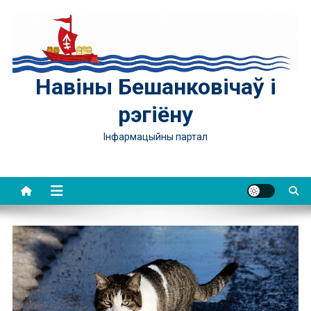
Skip
to
content
Навіны Бешанковічаў і
рэгіёну
Інфармацыйны партал