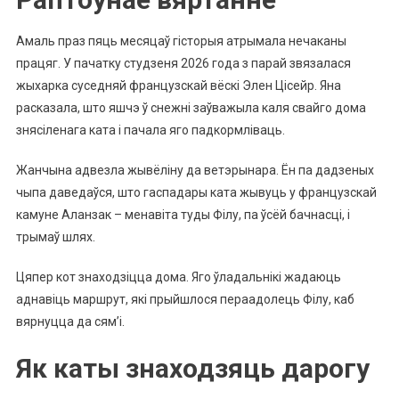
Амаль праз пяць месяцаў гісторыя атрымала нечаканы
працяг. У пачатку студзеня 2026 года з парай звязалася
жыхарка суседняй французскай вёскі Элен Цісейр. Яна
расказала, што яшчэ ў снежні заўважыла каля свайго дома
знясіленага ката і пачала яго падкормліваць.
Жанчына адвезла жывёліну да ветэрынара. Ён па дадзеных
чыпа даведаўся, што гаспадары ката жывуць у французскай
камуне Аланзак – менавіта туды Філу, па ўсёй бачнасці, і
трымаў шлях.
Цяпер кот знаходзіцца дома. Яго ўладальнікі жадаюць
аднавіць маршрут, які прыйшлося пераадолець Філу, каб
вярнуцца да сям’і.
Як каты знаходзяць дарогу