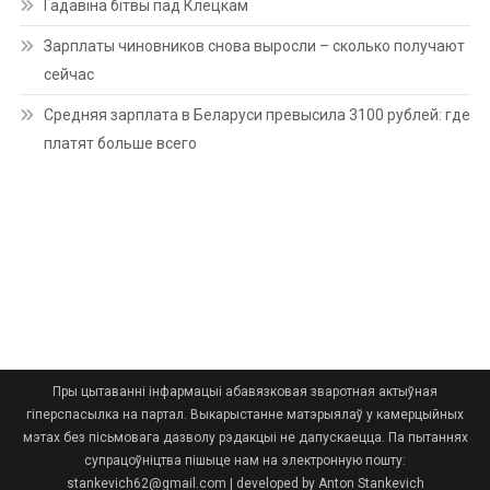
Гадавіна бітвы пад Клецкам
Зарплаты чиновников снова выросли – сколько получают
сейчас
Средняя зарплата в Беларуси превысила 3100 рублей: где
платят больше всего
Пры цытаванні інфармацыі абавязковая зваротная актыўная
гіперспасылка на партал. Выкарыстанне матэрыялаў у камерцыйных
мэтах без пісьмовага дазволу рэдакцыі не дапускаецца. Па пытаннях
супрацоўніцтва пішыце нам на электронную пошту:
stankevich62@gmail.com
|
developed by Anton Stankevich