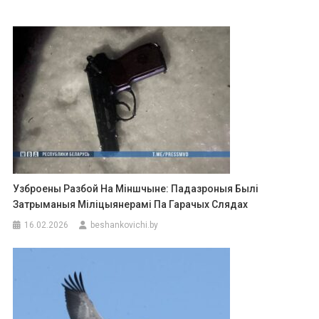
Узброены Разбой На Міншчыне: Падазроныя Былі
Затрыманыя Міліцыянерамі Па Гарачых Слядах
16.02.2026
beshankovichi.by