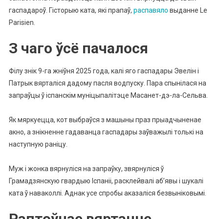
гаспадароў. Гісторыю ката, які прапаў,
распавяло
выданне Le
Parisien.
З чаго ўсё пачалося
Філу знік 9-га жніўня 2025 года, калі яго гаспадары Эвелін і
Патрык вярталіся дадому пасля водпуску.
Пара спынілася на
запраўцы ў іспанскім муніцыпалітэце Масанет-дэ-ла-Сельва.
Як мяркуецца, кот выбраўся з машыны праз прыадчыненае
акно, а знікненне гадаванца гаспадары заўважылі толькі на
наступную раніцу.
Муж і жонка вярнуліся на запраўку, звярнуліся ў
Грамадзянскую гвардыю Іспаніі, расклейвалі аб’явы і шукалі
ката ў наваколлі.
Аднак усе спробы аказаліся безвыніковымі.
Раптоўнае вяртанне