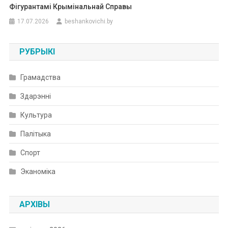
Фігурантамі Крымінальнай Справы
17.07.2026
beshankovichi.by
РУБРЫКІ
Грамадства
Здарэнні
Культура
Палітыка
Спорт
Эканоміка
АРХІВЫ