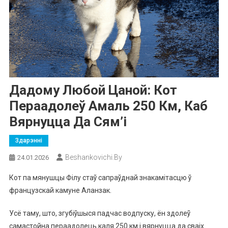
Дадому Любой Цаной: Кот
Пераадолеў Амаль 250 Км, Каб
Вярнуцца Да Сям’і
Здарэнні
Beshankovichi.by
24.01.2026
Кот па мянушцы Філу стаў сапраўднай знакамітасцю ў
французскай камуне Аланзак.
Усё таму, што, згубіўшыся падчас водпуску, ён здолеў
самастойна пераадолець каля 250 км і вярнуцца да сваіх