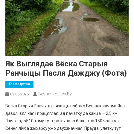
Як Выглядае Вёска Старыя
Ранчыцы Пасля Дажджу (фота)
Грамадства
Beshankovichi.by
09.06.2026
Вёска Старыя Ранчыцы ляжыць побач з Бешанковічамі. Яна
даволі вялікая і працяглая: ад пачатку да канца — 2,5 км.
Яшчэ гадоў 10 таму тут пражывала больш за 150 чалавек.
Сёння лічба жыхароў ужо двухзначная. Праўда, улетку тут