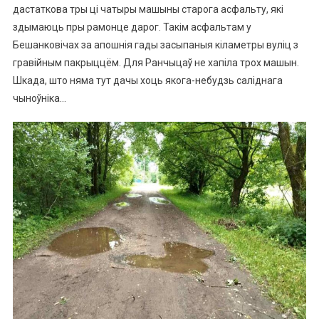
дастаткова тры ці чатыры машыны старога асфальту, які
здымаюць пры рамонце дарог. Такім асфальтам у
Бешанковічах за апошнія гады засыпаныя кіламетры вуліц з
гравійным пакрыццём. Для Ранчыцаў не хапіла трох машын.
Шкада, што няма тут дачы хоць якога-небудзь саліднага
чыноўніка…