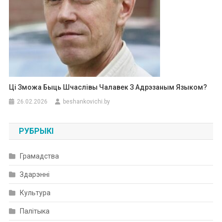
Ці Зможа Быць Шчаслівы Чалавек З Адрэзаным Языком?
26.02.2026
beshankovichi.by
РУБРЫКІ
Грамадства
Здарэнні
Культура
Палітыка