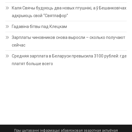
Каля Свячы будуюць два новых птушнікі, а ў Бешанковічах
адкрыюць свой “Святлафор”
Гадавіна бітвы пад Клецкам
Зарплаты чиновников снова выросли – сколько получают
сейчас
Средняя зарплата в Беларуси превысила 3100 рублей: где
платят больше всего
Пры цытаванні інфармацыі абавязковая зваротная актыўная