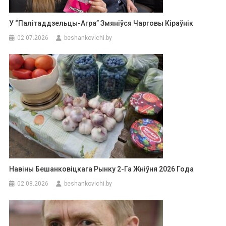
У “Палітаддзельцы-Агра” Змяніўся Чарговы Кіраўнік
02.07.2026
beshankovichi.by
Навіны Бешанковіцкага Рынку 2-Га Жніўня 2026 Года
02.08.2026
beshankovichi.by