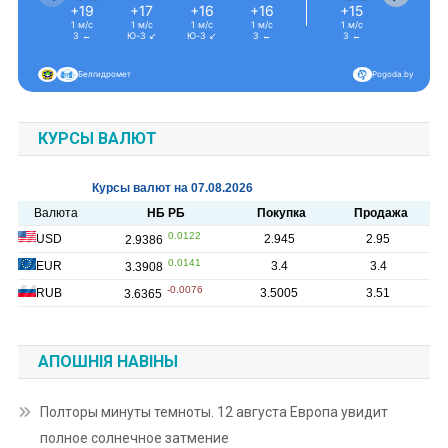
+19
+17
+16
+16
+15
+15
1 м/с
1 м/с
1 м/с
1 м/с
1 м/с
1 м/с
З ←
Ю-З ↙
Ю-З ↙
З ←
З ←
З ←
Белгидромет
Pogoda.by
КУРСЫ ВАЛЮТ
АПОШНІЯ НАВІНЫ
Полторы минуты темноты. 12 августа Европа увидит
полное солнечное затмение