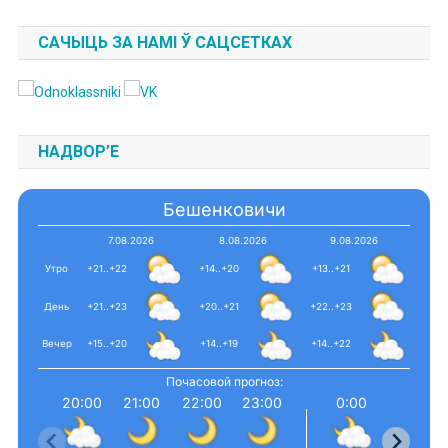
САЧЫЦЬ ЗА НАМІ Ў САЦСЕТКАХ
НАДВОР’Е
Бешенковичи
7.08.2026
8.08.2026
9.08.2026
Утро
+21..+22
+14..+20
+13..+21
День
+21..+23
+20..+21
+22..+23
Вечер
+15..+20
+14..+19
+14..+22
Почасовой прогноз:
20:00
21:00
22:00
23:00
0:00
1:00