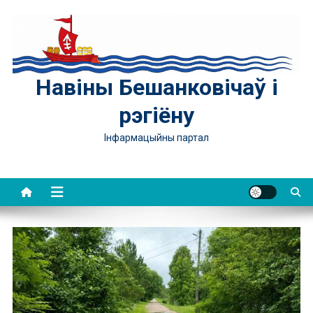
Skip
to
content
Навіны Бешанковічаў і
рэгіёну
Інфармацыйны партал