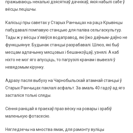
пражываюць некалькі дзясяткаў дачнікаў, якія набылі сабе ў
вёсцы лецішчы.
Калісьці пры саветах у Старых Ранчыцах на рацэ Крывінцы
пабудавалі помпавую станцыю для паліва сельгаскультур.
Тады ж у вёсцы з’явіўся водаправод, які ўжо даўным-даўно не
функцыянуе. Будынак станцыі разрабавалі. Шлюз, які быў
месцам адпачынку мясцовых і бешанкоўцаў, узнялі. А каб
ніхто не мог яго апусціць, то пагрузілі кранам і вывезлі ў
невядомым кірунку.
Адразу пасля выбуху на Чарнобыльскай атамнай станцыі ў
Старых Ранчыцах паклалі асфальт. За амаль 40 гадоў ад яго
засталіся толькі сляды.
Сёння раніцай я праехаў праз вёску на ровары і зрабіў
маленькую фотасесію.
Нягледзечы на мноства ямак, для рамонту вуліцы