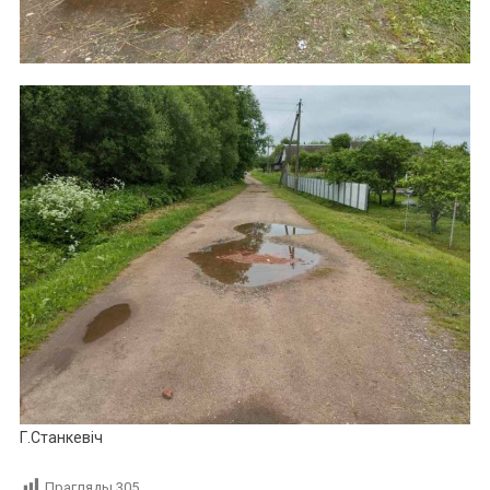
Г.Станкевіч
Прагляды
305