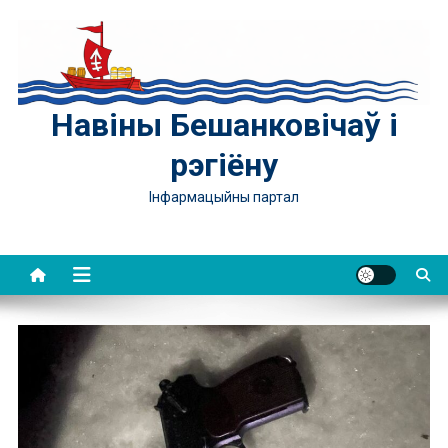
Skip
to
content
Навіны Бешанковічаў і
рэгіёну
Інфармацыйны партал