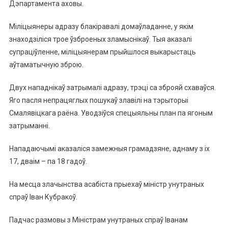
Дэпартамента аховы.
Міліцыянеры адразу блакіравалі домаўладанне, у якім
знаходзіліся трое ўзброеных зламыснікаў. Тыя аказалі
супраціўленне, міліцыянерам прыйшлося выкарыстаць
аўтаматычную зброю.
Двух нападнікаў затрымалі адразу, трэці са зброяй схаваўся.
Яго пасля непрацяглых пошукаў злавілі на тэрыторыі
Смалявіцкага раёна. Уводзіўся спецыяльны план па ягоным
затрыманні.
Нападаючымі аказаліся замежныя грамадзяне, аднаму з іх
17, дваім – па 18 гадоў.
На месца злачынства асабіста прыехаў міністр унутраных
спраў Іван Кубракоў.
Падчас размовы з Міністрам унутраных спраў Іванам