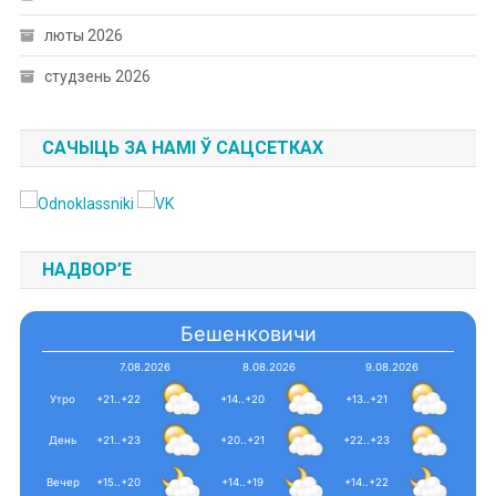
люты 2026
студзень 2026
САЧЫЦЬ ЗА НАМІ Ў САЦСЕТКАХ
НАДВОР’Е
Бешенковичи
7.08.2026
8.08.2026
9.08.2026
Утро
+21..+22
+14..+20
+13..+21
День
+21..+23
+20..+21
+22..+23
Вечер
+15..+20
+14..+19
+14..+22