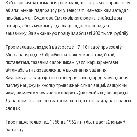
Кубраковым затрыманыя расказалі, што атрымалі прапанову
аб злачыннай падпрацоўцы ў Telegram. Замежнікам загадалі
прыбыць у аг. Будагова Смалявіцкага раёна, знайсці дом
ахвяры, збіць мужчыну і даслаць відэасправаздач
заказчыку. За выкананую працу ім абяцалі 300 тысяч рублёў.
Трое маладых людзей ва ўзросце 17 і 18 гадоў прыехалі ў
Мінск, папярэдне ўзброіўшыся нажом, кастэтам, бітай,
пісталетамі, газавым балончыкам, узялі каршэрынгавы
аўтамабіль і накіраваліся для выканання задання.
Заўважыўшы падазроных візіцёраў, гаспадар домаўладання
паспеў націснуць кнопку трывожнай сігналізацыі, дзякуючы
чаму на месца злачынства аператыўна прыбылі два нарады
Дэпартамента аховы і затрымалі тых, хто нападаў па гарачых
слядах.
Трое пацярпелых (ад 1958 да 1962 г.н.) былі дастаўленыя ў
бальніцу.