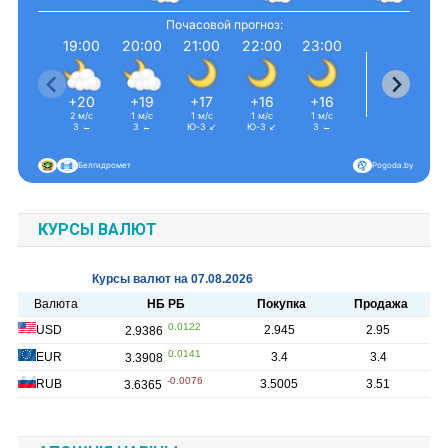
Почасовой прогноз:
19:00
20:00
21:00
22:00
23:00
0:00
+20
+19
+17
+16
+16
+15
2 м/с
1 м/с
1 м/с
1 м/с
1 м/с
1 м/с
З ←
З ←
Ю-З ↙
Ю-З ↙
З ←
З ←
Белгидромет
Pogoda.by
КУРСЫ ВАЛЮТ