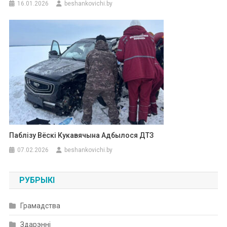
16.01.2026
beshankovichi.by
Паблізу Вёскі Кукавячына Адбылося ДТЗ
07.02.2026
beshankovichi.by
РУБРЫКІ
Грамадства
Здарэнні