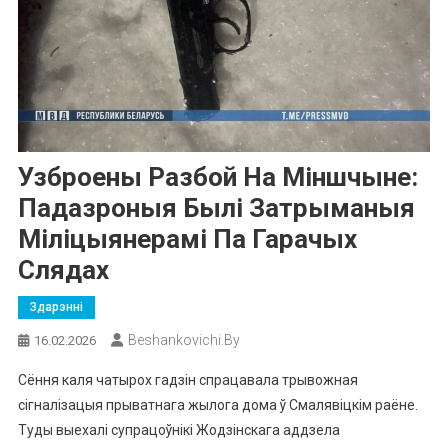
Узброены Разбой На Міншчыне:
Падазроныя Былі Затрыманыя
Міліцыянерамі Па Гарачых
Слядах
Здарэнні
Beshankovichi.by
16.02.2026
Сёння каля чатырох гадзін спрацавала трывожная
сігналізацыя прыватнага жылога дома ў Смалявіцкім раёне.
Туды выехалі супрацоўнікі Жодзінскага аддзела