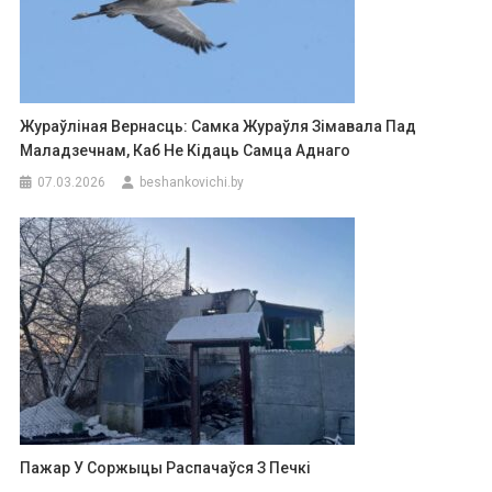
Жураўліная Вернасць: Самка Жураўля Зімавала Пад
Маладзечнам, Каб Не Кідаць Самца Аднаго
07.03.2026
beshankovichi.by
Пажар У Соржыцы Распачаўся З Печкі