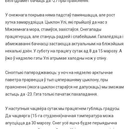
Белгідрамет бачыць да -27 пры праясненні.
У снежнага покрыва няма падстаў памяншацца, але рост
хутка замарудзіцца.
Цыклон Улі, які прыйшоў да нас з
Міжземнага мора, стаміўся, захістаўся.
Снегапады
працягнуцца, але стануць радзей і слабейшымі.
Галалёдзіца і
абмежаванні бачнасці застаюцца актуальнымі на бліжэйшыя
некалькі дзён.
У суботу на працягу сутак ад 8 да 15 марозу.
А
ўжо ў нядзелю гэты Улі атрымае халодны нож у спіну.
Сіноптыкі папярэджваюць: у ноч на нядзелю арктычнае
паветра прарвецца ў тыл цяперашняму цыклону, пры
праясненні (якога цыклон стараўся не дапускаць) мы зможам
астыць да -23.
Гэта толькі пачатак пахаладання.
У наступныя чацвёра сутак мы працягнем губляць градусы.
Да чацвярга (15-га студзеня)начная тэмпература можа
апусціцца да 30 марозу.
Снег усё яшчэ будзе перыядычна