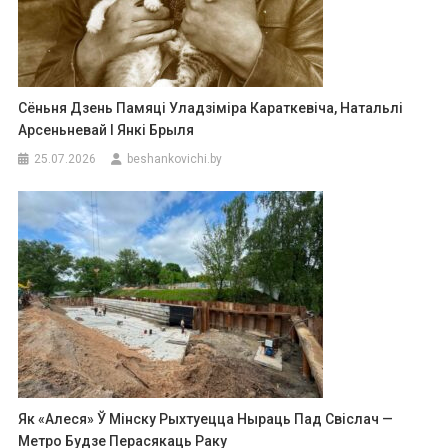
Сёньня Дзень Памяці Уладзіміра Караткевіча, Натальлі
Арсеньневай І Янкі Брыля
25.07.2026
beshankovichi.by
Як «Алеся» Ў Мінску Рыхтуецца Ныраць Пад Свіслач —
Метро Будзе Перасякаць Раку