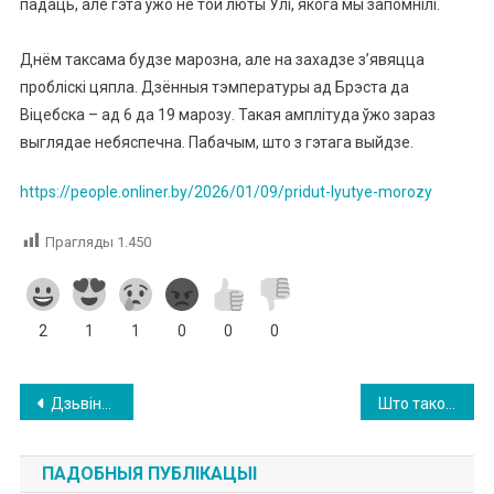
падаць, але гэта ўжо не той люты Улі, якога мы запомнілі.
Днём таксама будзе марозна, але на захадзе з’явяцца
пробліскі цяпла.
Дзённыя тэмпературы ад Брэста да
Віцебска – ад 6 да 19 марозу.
Такая амплітуда ўжо зараз
выглядае небяспечна.
Пабачым, што з гэтага выйдзе.
https://people.onliner.by/2026/01/09/pridut-lyutye-morozy
Прагляды
1.450
2
1
1
0
0
0
Навігацыя
Дзьвіна ў Бешанковічах 8-га студзеня 2026 года (фотаздымкі)
Што такое бірка, і навошта яна была ў школе? Адказвае Максім Гарэцкі
па
ПАДОБНЫЯ ПУБЛІКАЦЫІ
запісах