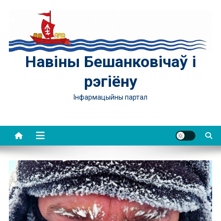
Skip
to
content
Навіны Бешанковічаў і
рэгіёну
Інфармацыйны партал