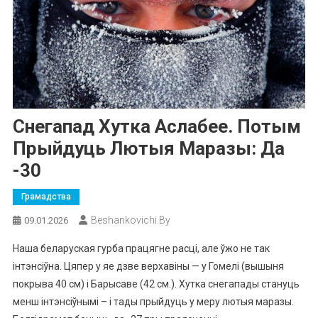
Снегапад Хутка Аслабее. Потым
Прыйдуць Лютыя Маразы: Да
-30
Грамадства
Beshankovichi.by
09.01.2026
Наша беларуская гурба працягне расці, але ўжо не так
інтэнсіўна.
Цяпер у яе дзве верхавіны — у Гомелі (вышыня
покрыва 40 см) і Барысаве (42 см.).
Хутка снегапады стануць
менш інтэнсіўнымі – і тады прыйдуць у меру лютыя маразы.