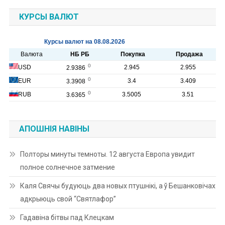
КУРСЫ ВАЛЮТ
АПОШНІЯ НАВІНЫ
Полторы минуты темноты. 12 августа Европа увидит
полное солнечное затмение
Каля Свячы будуюць два новых птушнікі, а ў Бешанковічах
адкрыюць свой “Святлафор”
Гадавіна бітвы пад Клецкам