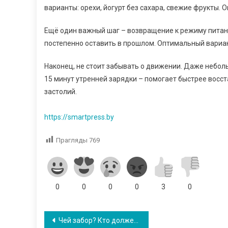
варианты: орехи, йогурт без сахара, свежие фрукты. 
Ещё один важный шаг – возвращение к режиму питан
постепенно оставить в прошлом. Оптимальный вариант 
Наконец, не стоит забывать о движении. Даже небол
15 минут утренней зарядки – помогает быстрее восс
застолий.
https://smartpress.by
Прагляды
769
0
0
0
0
3
0
Навігацыя
Чей забор? Кто должен ремонтировать ограждение между двумя садоводческими товариществами