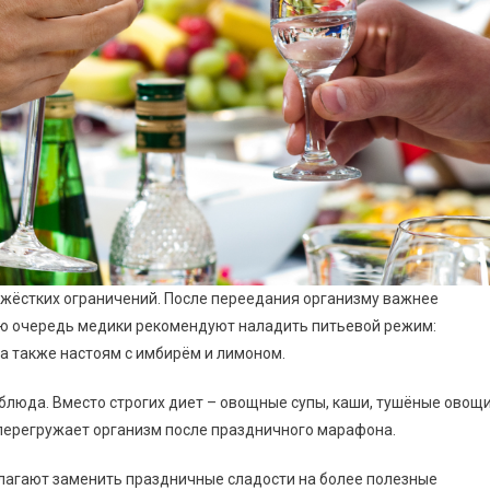
 жёстких ограничений. После переедания организму важнее
рвую очередь медики рекомендуют наладить питьевой режим:
 а также настоям с имбирём и лимоном.
 блюда. Вместо строгих диет – овощные супы, каши, тушёные овощи
 перегружает организм после праздничного марафона.
лагают заменить праздничные сладости на более полезные