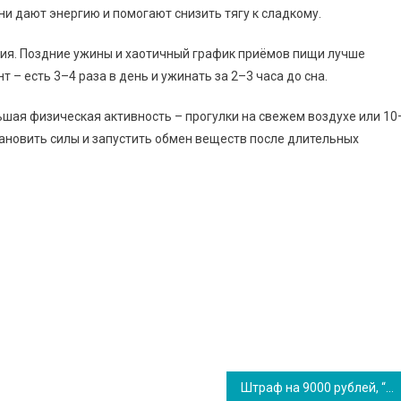
Они дают энергию и помогают снизить тягу к сладкому.
ия. Поздние ужины и хаотичный график приёмов пищи лучше
– есть 3–4 раза в день и ужинать за 2–3 часа до сна.
ьшая физическая активность – прогулки на свежем воздухе или 10
тановить силы и запустить обмен веществ после длительных
Штраф на 9000 рублей, “сутки” и без прав 5 лет. В Речице водитель хотел скрыться от ГАИ