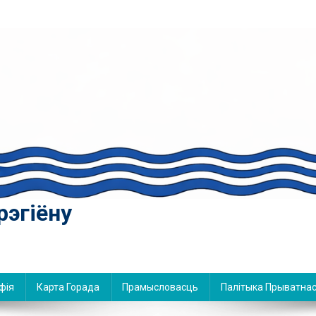
рэгіёну
фія
Карта Горада
Прамысловасць
Палітыка Прыватнас