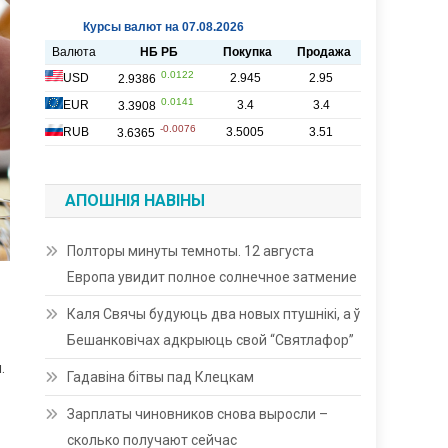
АПОШНІЯ НАВІНЫ
Полторы минуты темноты. 12 августа
Европа увидит полное солнечное затмение
Каля Свячы будуюць два новых птушнікі, а ў
Бешанковічах адкрыюць свой “Святлафор”
.
Гадавіна бітвы пад Клецкам
Зарплаты чиновников снова выросли –
сколько получают сейчас