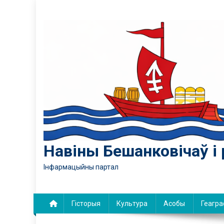
Skip
to
content
Навіны Бешанковічаў і 
Інфармацыйны партал
Гісторыя
Культура
Асобы
Геагра