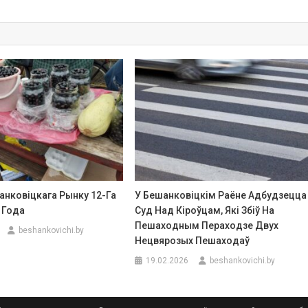
анковіцкага Рынку 12-Га
У Бешанковіцкім Раёне Адбудзецца
 Года
Суд Над Кіроўцам, Які Збіў На
Пешаходным Пераходзе Двух
beshankovichi.by
Нецвярозых Пешаходаў
19.02.2026
beshankovichi.by