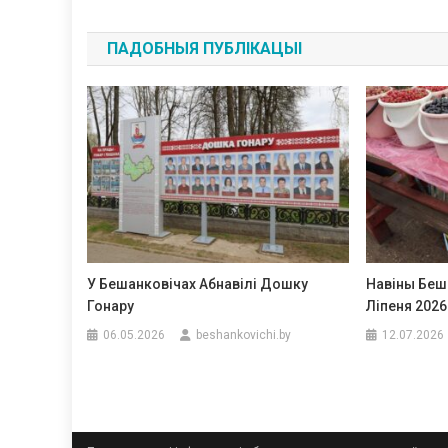
па
ПАДОБНЫЯ ПУБЛІКАЦЫІ
запісах
У Бешанковічах Абнавілі Дошку
Навіны Беш
Гонару
Ліпеня 2026
06.05.2026
beshankovichi.by
12.07.2026