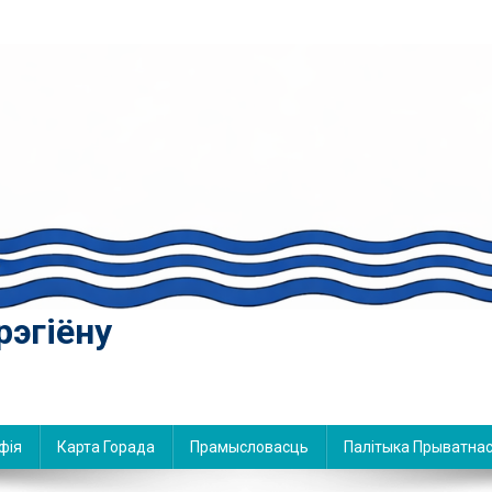
рэгіёну
фія
Карта Горада
Прамысловасць
Палітыка Прыватнас