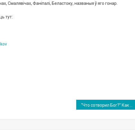
ах, Смалявічах, Фаніпалі, Беластоку, названыя ў яго гонар.
ь тут:
ykov
“Что сотворил Бог?” Как художник Сэмюэл Морзе научил новости бегать по проводам