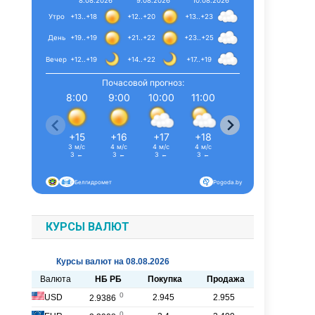
8.08.2026
9.08.2026
10.08.2026
Утро
+13..+18
+12..+20
+13..+23
День
+19..+19
+21..+22
+23..+25
Вечер
+12..+19
+14..+22
+17..+19
Почасовой прогноз:
8:00
9:00
10:00
11:00
12:00
13:00
+15
+16
+17
+18
+18
+19
3 м/с
4 м/с
4 м/с
4 м/с
4 м/с
5 м/с
З ←
З ←
З ←
З ←
З ←
З ←
Белгидромет
Pogoda.by
КУРСЫ ВАЛЮТ