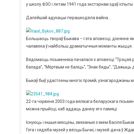
у школу ФЗО і летам 1941 года экстэрнам здаў іспыты 
Далейшай адукацыі перашкодзіла вайна…
Большасць твораў Быкава – гэта аповесці, дзеянне я
чалавека ў найбольш драматычныя моманты жыцця.
Вядомасць пісьменніка пачалася з аповесці “Трэцяя р
балада”, “Мёртвым не баліць”, “Знак бяды”, “Дажыць да
Быкаў быў удастоены многіх прэмій, узнагароджаны м
22-га чэрвеня 2003 года вялікага беларускага пісьмен
можна прыйсці, каб аддаць даніну яго памяці.
Існуюць і іншыя мясціны, звязаныя з імем Васіля Быкав
Гэта і сядзіба-музей у вёсцы Бычкі, і музей-дача ў Ж