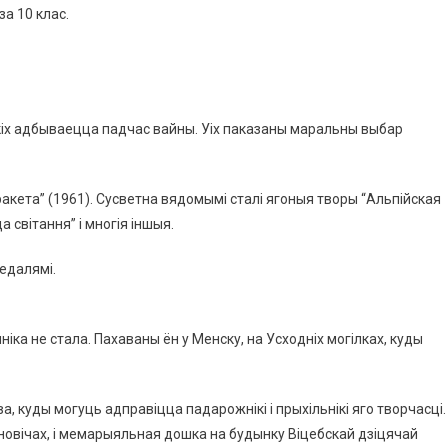
за 10 клас.
кіх адбываецца падчас вайны. Уіх паказаны маральны выбар
акета” (1961). Сусветна вядомымі сталі ягоныя творы “Альпійская
 світання” і многія іншыя.
едалямі.
ніка не стала. Пахаваны ён у Менску, на Усходніх могілках, куды
а, куды могуць адправіцца падарожнікі і прыхільнікі яго творчасці.
дановічах, і мемарыяльная дошка на будынку Віцебскай дзіцячай