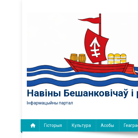
Skip
to
content
Навіны Бешанковічаў і 
Інфармацыйны партал
Гісторыя
Культура
Асобы
Геагра