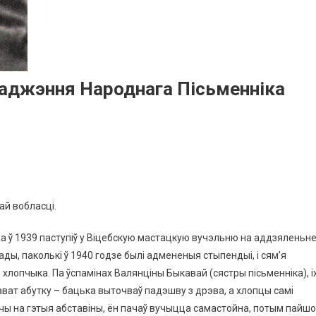
раджэння Народнага Пісьменніка
ай вобласці.
 а ў 1939 паступіў у Віцебскую мастацкую вучэльню на аддзяленьн
ды, паколькі ў 1940 годзе былі адмененыя стыпендыі, і сям’я
лопчыка. Па ўспамінах Валянціны Быкавай (сястры пісьменніка), і
ават абутку – бацька выточваў падэшву з дрэва, а хлопцы самі
ячы на ​​гэтыя абставіны, ён пачаў вучыцца самастойна, потым пайшо