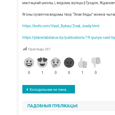
мастацкай школы, і, вядома, вуліцы ў Гродне, Ждановіч
Ягоны сусветна вядомы твор “Знак бяды” можна чытац
https://knihi.com/Vasil_Bykau/Znak_biady.html
https://planetabelarus.by/publications/19-iyunya-vasil-b
Прагляды
237
0
1
0
0
1
0
Навігацыя
Холодильник не панацея: эти блюда становятся ядом на третий день
па
ПАДОБНЫЯ ПУБЛІКАЦЫІ
запісах