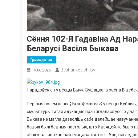
Сёння 102-Я Гадавіна Ад На
Беларусі Васіля Быкава
Грамадства
Beshankovichi.by
19.06.2026
Нарадзіўся ён у вёсцы Бычкі Вушацкага раёна Віцебск
Першыя восем класаў Быкаў скончыў у вёсцы Кублічы,
скульптуры. Гэтая адукацыя працягвалася ўсяго два га
Быкава не магла дазволіць сабе далейшае навучанне х
бацькі былі бедныя настолькі, што ў дзяцей не было н
абшывалі яе тканінай і мацавалі да ног. Але, нягледз