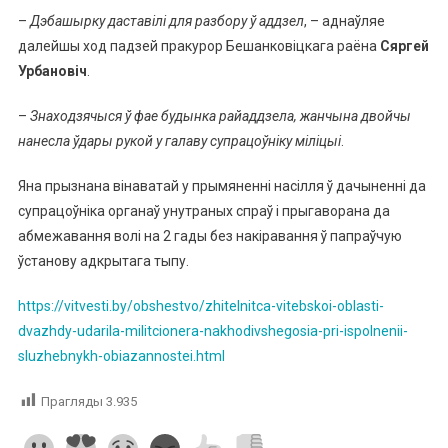
–
Дэбашырку даставілі для разбору ў аддзел
, – аднаўляе
далейшы ход падзей пракурор Бешанковіцкага раёна
Сяргей
Урбановіч
.
–
Знаходзячыся ў фае будынка райаддзела, жанчына двойчы
нанесла ўдары рукой у галаву супрацоўніку міліцыі
.
Яна прызнана вінаватай у прымяненні насілля ў дачыненні да
супрацоўніка органаў унутраных спраў і прыгаворана да
абмежавання волі на 2 гады без накіравання ў папраўчую
ўстанову адкрытага тыпу.
https://vitvesti.by/obshestvo/zhitelnitca-vitebskoi-oblasti-
dvazhdy-udarila-militcionera-nakhodivshegosia-pri-ispolnenii-
sluzhebnykh-obiazannostei.html
Прагляды
3.935