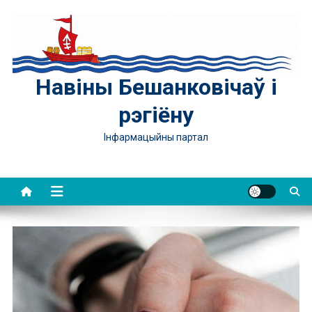
Skip
to
content
Навіны Бешанковічаў і
рэгіёну
Інфармацыйны партал