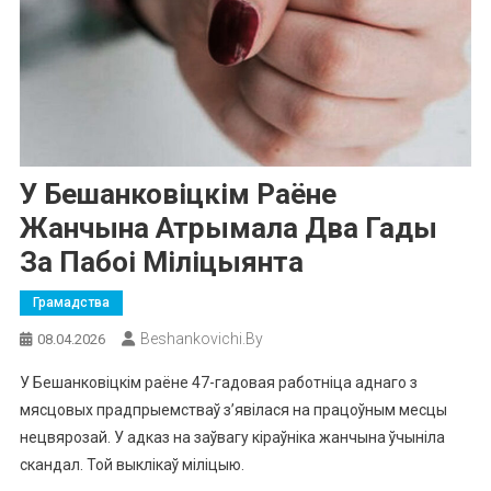
У Бешанковіцкім Раёне
Жанчына Атрымала Два Гады
За Пабоі Міліцыянта
Грамадства
Beshankovichi.by
08.04.2026
У Бешанковіцкім раёне 47-гадовая работніца аднаго з
мясцовых прадпрыемстваў з’явілася на працоўным месцы
нецвярозай.
У адказ на заўвагу кіраўніка жанчына ўчыніла
скандал.
Той выклікаў міліцыю.