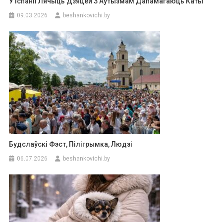
У Іспаніі Лячыць Дзяцей З Аўтызмам Дапамагаюць Каты
09.03.2026
beshankovichi.by
Будслаўскі Фэст, Пілігрымка, Людзі
06.07.2026
beshankovichi.by