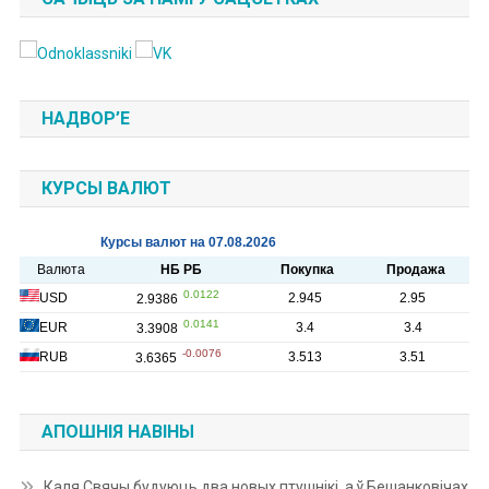
НАДВОР’Е
КУРСЫ ВАЛЮТ
АПОШНІЯ НАВІНЫ
Каля Свячы будуюць два новых птушнікі, а ў Бешанковічах