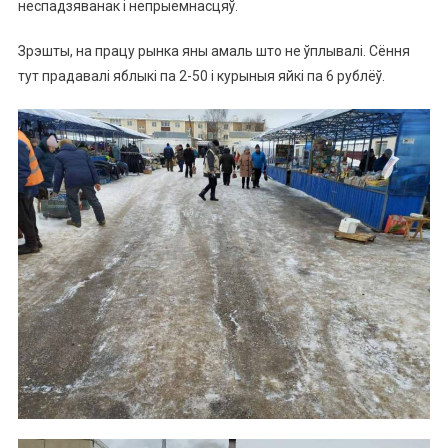
неспадзяванак і непрыемнасцяў.
Зрэшты, на працу рынка яны амаль што не ўплывалі. Сёння
тут прадавалі яблыкі па 2-50 і курыныя яйкі па 6 рублёў.