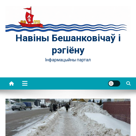
Skip
to
content
Навіны Бешанковічаў і
рэгіёну
Інфармацыйны партал