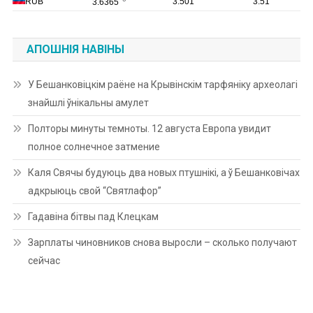
АПОШНІЯ НАВІНЫ
У Бешанковіцкім раёне на Крывінскім тарфяніку археолагі
знайшлі ўнікальны амулет
Полторы минуты темноты. 12 августа Европа увидит
полное солнечное затмение
Каля Свячы будуюць два новых птушнікі, а ў Бешанковічах
адкрыюць свой “Святлафор”
Гадавіна бітвы пад Клецкам
Зарплаты чиновников снова выросли – сколько получают
сейчас