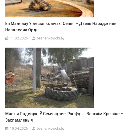
Ён Маляваў У Бешанковічах. Сёння – Дзень Нараджэння
Напалеона Орды
11.02.2026
beshankovichi.by
Многія Падворкі Ў Семянцове, Ржаўцы І Верхнім Крывіне —
Захламленыя
10.04.2026
beshankovichi.by