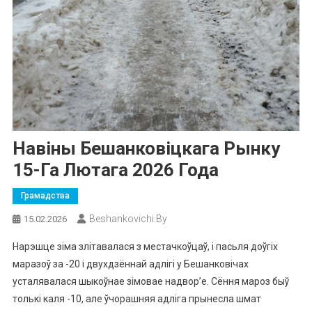
Навіны Бешанковіцкага Рынку
15-Га Лютага 2026 Года
Грамадства
Beshankovichi.by
15.02.2026
Нарэшце зіма злітавалася з местачкоўцаў, і пасьля доўгіх
маразоў за -20 і двухдзённай адлігі у Бешанковічах
усталявалася шыкоўнае зімовае надвор’е. Сёння мароз быў
толькі каля -10, але ўчорашняя адліга прынесла шмат