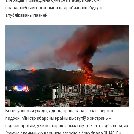
аперацыя праведзена сумесна з амерыканскімі
праваахоўнымі органамі, а падрабязнасці будуць
апублікаваны пазней.
Венесуэльскія ўлады, аднак, прапанавалі сваю версію
падзей. Міністр абароны краіны выступіў з экстраным
відэазваротам, у якім ахарактарызаваў тое, што адбылося, як
“самую злачынную ваенную агрэсію з боку ўрада ЗША”. Ён