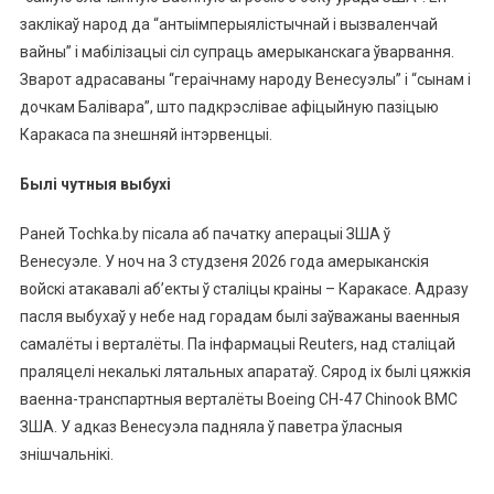
заклікаў народ да “антыімперыялістычнай і вызваленчай
вайны” і мабілізацыі сіл супраць амерыканскага ўварвання.
Зварот адрасаваны “гераічнаму народу Венесуэлы” і “сынам і
дочкам Балівара”, што падкрэслівае афіцыйную пазіцыю
Каракаса па знешняй інтэрвенцыі.
Былі чутныя выбухі
Раней Tochka.by пісала аб пачатку аперацыі ЗША ў
Венесуэле. У ноч на 3 студзеня 2026 года амерыканскія
войскі атакавалі аб’екты ў сталіцы краіны – Каракасе. Адразу
пасля выбухаў у небе над горадам былі заўважаны ваенныя
самалёты і верталёты. Па інфармацыі Reuters, над сталіцай
праляцелі некалькі лятальных апаратаў. Сярод іх былі цяжкія
ваенна-транспартныя верталёты Boeing CH-47 Chinook ВМС
ЗША. У адказ Венесуэла падняла ў паветра ўласныя
знішчальнікі.