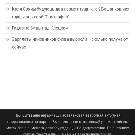
Каля Свячы будуюць два новых птушнікі, а ў Бешанковічах
адкрыюць свой “Святлафор”
Гадавіна бітвы пад Клецкам
Зарплаты чиновников снова выросли – сколько получают
сейчас
Пры цытаванні інфармацыі абавязковая зваротная актыўная
гіперспасылка на партал. Выкарыстанне матэрыялаў у камерцыйных
мэтах без пісьмовага дазволу рэдакцыі не дапускаецца. Па пытаннях
супрацоўніцтва пішыце нам на электронную пошту: