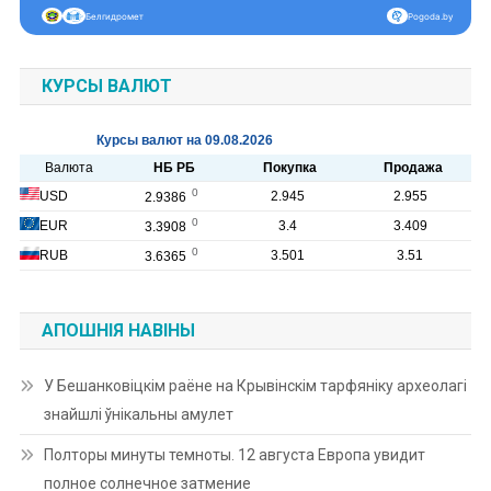
Белгидромет
Pogoda.by
КУРСЫ ВАЛЮТ
АПОШНІЯ НАВІНЫ
У Бешанковіцкім раёне на Крывінскім тарфяніку археолагі
знайшлі ўнікальны амулет
Полторы минуты темноты. 12 августа Европа увидит
полное солнечное затмение