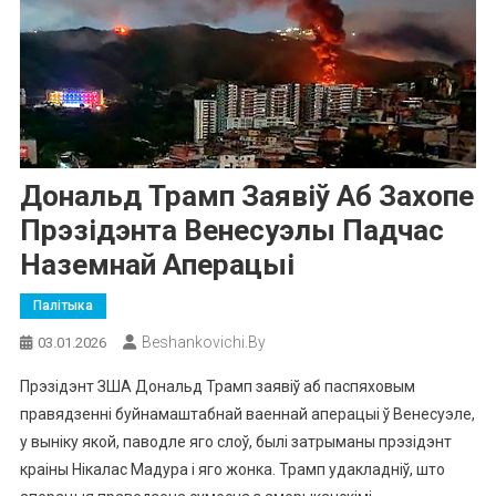
Дональд Трамп Заявіў Аб Захопе
Прэзідэнта Венесуэлы Падчас
Наземнай Аперацыі
Палітыка
Beshankovichi.by
03.01.2026
Прэзідэнт ЗША Дональд Трамп заявіў аб паспяховым
правядзенні буйнамаштабнай ваеннай аперацыі ў Венесуэле,
у выніку якой, паводле яго слоў, былі затрыманы прэзідэнт
краіны Нікалас Мадура і яго жонка. Трамп удакладніў, што